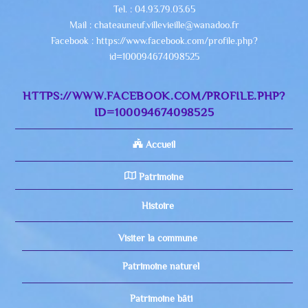
Tel. : 04.93.79.03.65
Mail : chateauneuf.villevieille@wanadoo.fr
Facebook : https://www.facebook.com/profile.php?
id=100094674098525
HTTPS://WWW.FACEBOOK.COM/PROFILE.PHP?
ID=100094674098525
Accueil
Patrimoine
Histoire
Visiter la commune
Patrimoine naturel
Patrimoine bâti