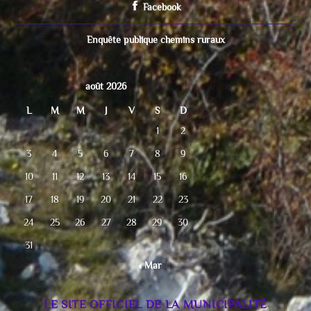
Facebook
Enquête publique chemins ruraux
août 2026
L
M
M
J
V
S
D
1
2
3
4
5
6
7
8
9
10
11
12
13
14
15
16
17
18
19
20
21
22
23
24
25
26
27
28
29
30
31
« Mar
LE SITE OFFICIEL DE LA MUNICIPALITÉ