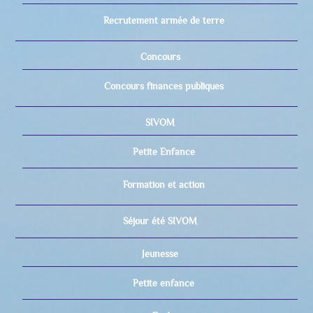
Recrutement armée de terre
Concours
Concours finances publiques
SIVOM
Petite Enfance
Formation et action
Séjour été SIVOM
Jeunesse
Petite enfance