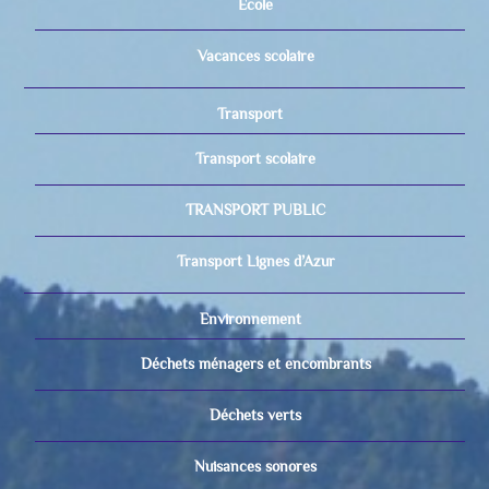
Ecole
Vacances scolaire
Transport
Transport scolaire
TRANSPORT PUBLIC
Transport Lignes d’Azur
Environnement
Déchets ménagers et encombrants
Déchets verts
Nuisances sonores