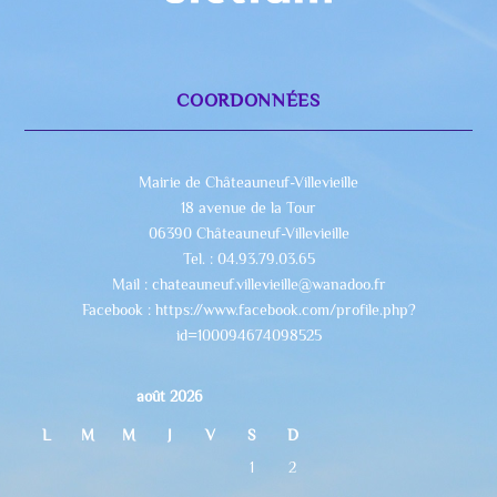
COORDONNÉES
Mairie de Châteauneuf-Villevieille
18 avenue de la Tour
06390 Châteauneuf-Villevieille
Tel. : 04.93.79.03.65
Mail : chateauneuf.villevieille@wanadoo.fr
Facebook : https://www.facebook.com/profile.php?
id=100094674098525
août 2026
L
M
M
J
V
S
D
1
2