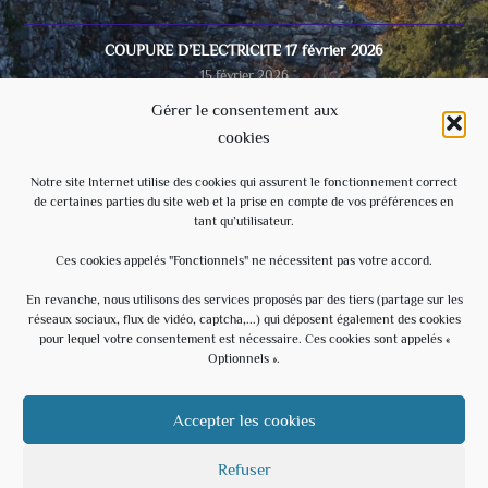
COUPURE D’ELECTRICITE 17 février 2026
15 février 2026
Gérer le consentement aux
cookies
Video du conseil municipal du 28/11/2025
8 décembre 2025
Notre site Internet utilise des cookies qui assurent le fonctionnement correct
de certaines parties du site web et la prise en compte de vos préférences en
tant qu’utilisateur.
Ecole
3 septembre 2025
Ces cookies appelés "Fonctionnels" ne nécessitent pas votre accord.
En revanche, nous utilisons des services proposés par des tiers (partage sur les
réseaux sociaux, flux de vidéo, captcha,...) qui déposent également des cookies
Évènements à venir
pour lequel votre consentement est nécessaire. Ces cookies sont appelés «
Optionnels ».
20 h 30 min
-
23 h 30 min
AOÛT
15
Soirée Estivale – With U – Hommage à U2
Accepter les cookies
Voir le calendrier
Refuser