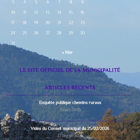
3
4
5
6
7
8
9
10
11
12
13
14
15
16
17
18
19
20
21
22
23
24
25
26
27
28
29
30
31
« Mar
LE SITE OFFICIEL DE LA MUNICIPALITÉ
ARTICLES RÉCENTS
Enquête publique chemins ruraux
3 mars 2026
Vidéo du Conseil municipal du 25/02/2026
27 février 2026