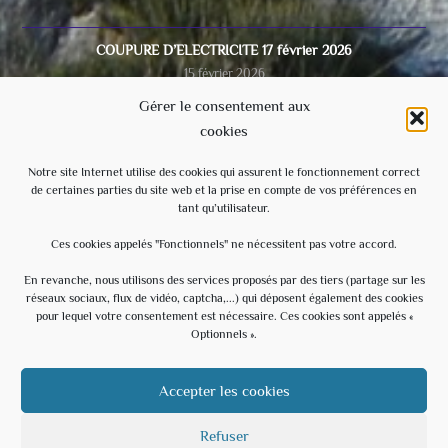
COUPURE D’ELECTRICITE 17 février 2026
15 février 2026
Gérer le consentement aux
cookies
Video du conseil municipal du 28/11/2025
8 décembre 2025
Notre site Internet utilise des cookies qui assurent le fonctionnement correct
de certaines parties du site web et la prise en compte de vos préférences en
tant qu’utilisateur.
Ecole
3 septembre 2025
Ces cookies appelés "Fonctionnels" ne nécessitent pas votre accord.
En revanche, nous utilisons des services proposés par des tiers (partage sur les
réseaux sociaux, flux de vidéo, captcha,...) qui déposent également des cookies
Évènements à venir
pour lequel votre consentement est nécessaire. Ces cookies sont appelés «
Optionnels ».
20 h 30 min
-
23 h 30 min
AOÛT
15
Soirée Estivale – With U – Hommage à U2
Accepter les cookies
Voir le calendrier
Refuser