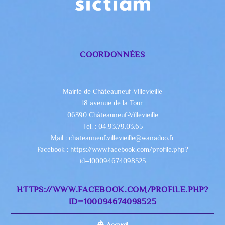
COORDONNÉES
Mairie de Châteauneuf-Villevieille
18 avenue de la Tour
06390 Châteauneuf-Villevieille
Tel. : 04.93.79.03.65
Mail : chateauneuf.villevieille@wanadoo.fr
Facebook : https://www.facebook.com/profile.php?
id=100094674098525
HTTPS://WWW.FACEBOOK.COM/PROFILE.PHP?
ID=100094674098525