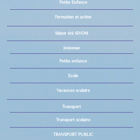
Petite Enfance
Formation et action
Séjour été SIVOM
Jeunesse
Petite enfance
Ecole
Vacances scolaire
Transport
Transport scolaire
TRANSPORT PUBLIC