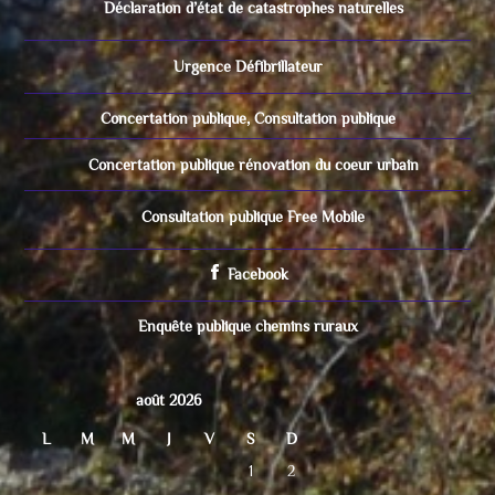
Déclaration d’état de catastrophes naturelles
Urgence Défibrillateur
Concertation publique, Consultation publique
Concertation publique rénovation du coeur urbain
Consultation publique Free Mobile
Facebook
Enquête publique chemins ruraux
août 2026
L
M
M
J
V
S
D
1
2