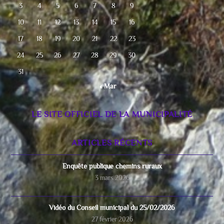
3
4
5
6
7
8
9
10
11
12
13
14
15
16
17
18
19
20
21
22
23
24
25
26
27
28
29
30
31
« Mar
LE SITE OFFICIEL DE LA MUNICIPALITÉ
ARTICLES RÉCENTS
Enquête publique chemins ruraux
3 mars 2026
Vidéo du Conseil municipal du 25/02/2026
27 février 2026