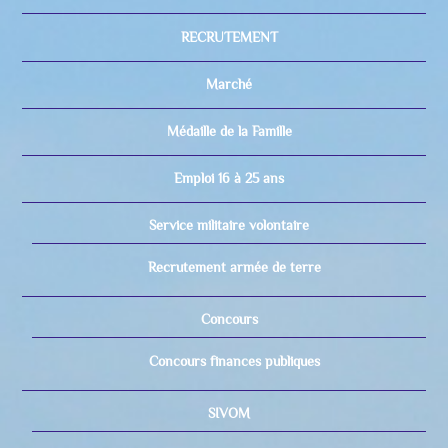
RECRUTEMENT
Marché
Médaille de la Famille
Emploi 16 à 25 ans
Service militaire volontaire
Recrutement armée de terre
Concours
Concours finances publiques
SIVOM