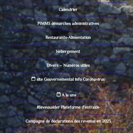
Calendrier
PIMMS démarches administratives
Restaurants-Alimentation
Hébergement
Divers – Numéros utiles
site Gouvernemental info Coronavirus
A la une
#Jeveuxaider Plateforme d’entraide
Campagne de déclarations des revenus en 2023