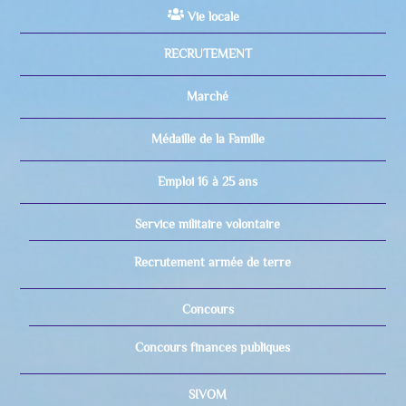
Vie locale
RECRUTEMENT
Marché
Médaille de la Famille
Emploi 16 à 25 ans
Service militaire volontaire
Recrutement armée de terre
Concours
Concours finances publiques
SIVOM