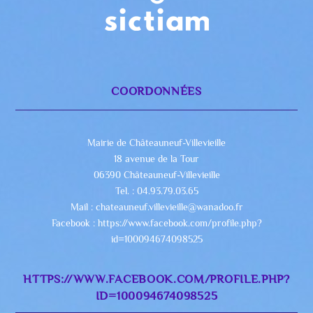
COORDONNÉES
Mairie de Châteauneuf-Villevieille
18 avenue de la Tour
06390 Châteauneuf-Villevieille
Tel. : 04.93.79.03.65
Mail : chateauneuf.villevieille@wanadoo.fr
Facebook : https://www.facebook.com/profile.php?
id=100094674098525
HTTPS://WWW.FACEBOOK.COM/PROFILE.PHP?
ID=100094674098525