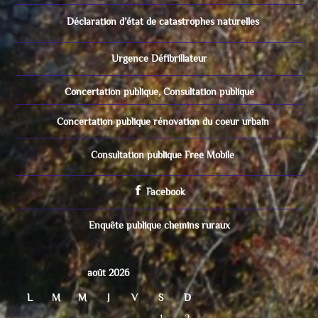
Déclaration d’état de catastrophes naturelles
Urgence Défibrillateur
Concertation publique, Consultation publique
Concertation publique rénovation du coeur urbain
Consultation publique Free Mobile
Facebook
Enquête publique chemins ruraux
août 2026
L
M
M
J
V
S
D