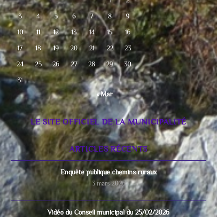
1
2
3
4
5
6
7
8
9
10
11
12
13
14
15
16
17
18
19
20
21
22
23
24
25
26
27
28
29
30
31
« Mar
LE SITE OFFICIEL DE LA MUNICIPALITÉ
ARTICLES RÉCENTS
Enquête publique chemins ruraux
3 mars 2026
Vidéo du Conseil municipal du 25/02/2026