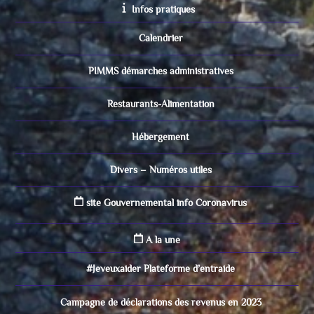
Infos pratiques
Calendrier
PIMMS démarches administratives
Restaurants-Alimentation
Hébergement
Divers – Numéros utiles
site Gouvernemental info Coronavirus
A la une
#Jeveuxaider Plateforme d’entraide
Campagne de déclarations des revenus en 2023