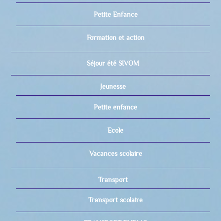
Petite Enfance
Formation et action
Séjour été SIVOM
Jeunesse
Petite enfance
Ecole
Vacances scolaire
Transport
Transport scolaire