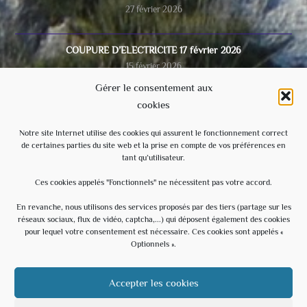
27 février 2026
COUPURE D’ELECTRICITE 17 février 2026
15 février 2026
Gérer le consentement aux
cookies
Video du conseil municipal du 28/11/2025
8 décembre 2025
Notre site Internet utilise des cookies qui assurent le fonctionnement correct
de certaines parties du site web et la prise en compte de vos préférences en
tant qu’utilisateur.
Ecole
3 septembre 2025
Ces cookies appelés "Fonctionnels" ne nécessitent pas votre accord.
En revanche, nous utilisons des services proposés par des tiers (partage sur les
réseaux sociaux, flux de vidéo, captcha,...) qui déposent également des cookies
Évènements à venir
pour lequel votre consentement est nécessaire. Ces cookies sont appelés «
Optionnels ».
20 h 30 min
-
23 h 30 min
AOÛT
15
Soirée Estivale – With U – Hommage à U2
Accepter les cookies