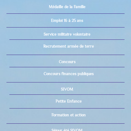
Médaille de la Famille
Emploi 16 à 25 ans
Service militaire volontaire
Recrutement armée de terre
Concours
Concours finances publiques
SIVOM
Petite Enfance
Formation et action
Séjour été SIVOM