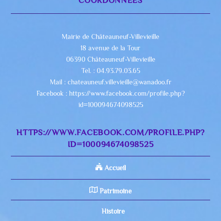
Mairie de Châteauneuf-Villevieille
18 avenue de la Tour
06390 Châteauneuf-Villevieille
Tel. : 04.93.79.03.65
Mail : chateauneuf.villevieille@wanadoo.fr
Facebook : https://www.facebook.com/profile.php?
id=100094674098525
HTTPS://WWW.FACEBOOK.COM/PROFILE.PHP?
ID=100094674098525
Accueil
Patrimoine
Histoire