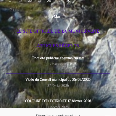
24
25
26
27
28
29
30
31
« Mar
LE SITE OFFICIEL DE LA MUNICIPALITÉ
ARTICLES RÉCENTS
Enquête publique chemins ruraux
3 mars 2026
Vidéo du Conseil municipal du 25/02/2026
27 février 2026
COUPURE D’ELECTRICITE 17 février 2026
15 février 2026
Gérer le consentement aux