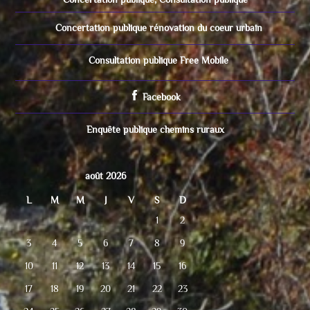
Concertation publique rénovation du coeur urbain
Consultation publique Free Mobile
Facebook
Enquête publique chemins ruraux
août 2026
L
M
M
J
V
S
D
1
2
3
4
5
6
7
8
9
10
11
12
13
14
15
16
17
18
19
20
21
22
23