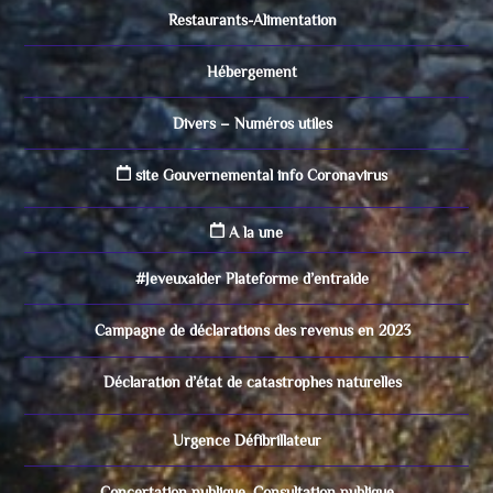
Restaurants-Alimentation
Hébergement
Divers – Numéros utiles
site Gouvernemental info Coronavirus
A la une
#Jeveuxaider Plateforme d’entraide
Campagne de déclarations des revenus en 2023
Déclaration d’état de catastrophes naturelles
Urgence Défibrillateur
Concertation publique, Consultation publique