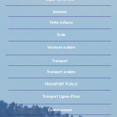
Jeunesse
Petite enfance
Ecole
Vacances scolaire
Transport
Transport scolaire
TRANSPORT PUBLIC
Transport Lignes d’Azur
Environnement