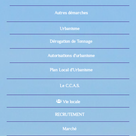
Autres démarches
Urbanisme
Dérogation de Tonnage
Autorisations d’urbanisme
Plan Local d’Urbanisme
Le C.C.A.S.
Vie locale
RECRUTEMENT
Marché