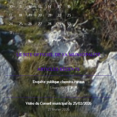
10
11
12
13
14
15
16
17
18
19
20
21
22
23
24
25
26
27
28
29
30
31
« Mar
LE SITE OFFICIEL DE LA MUNICIPALITÉ
ARTICLES RÉCENTS
Enquête publique chemins ruraux
3 mars 2026
Vidéo du Conseil municipal du 25/02/2026
27 février 2026