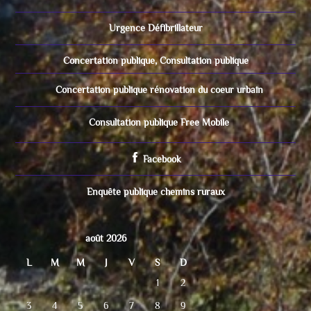
Urgence Défibrillateur
Concertation publique, Consultation publique
Concertation publique rénovation du coeur urbain
Consultation publique Free Mobile
Facebook
Enquête publique chemins ruraux
août 2026
L
M
M
J
V
S
D
1
2
3
4
5
6
7
8
9