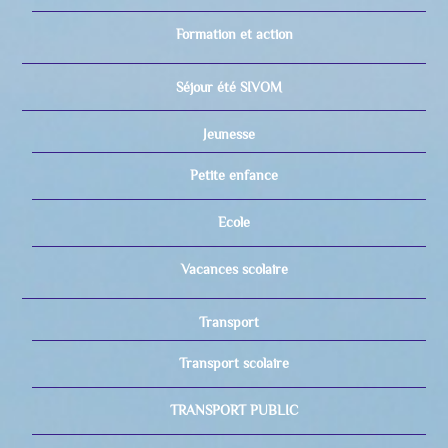
Formation et action
Séjour été SIVOM
Jeunesse
Petite enfance
Ecole
Vacances scolaire
Transport
Transport scolaire
TRANSPORT PUBLIC