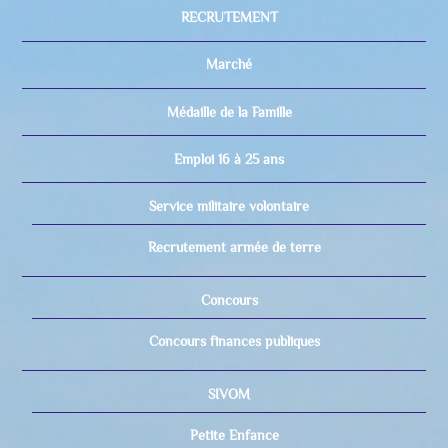
RECRUTEMENT
Marché
Médaille de la Famille
Emploi 16 à 25 ans
Service militaire volontaire
Recrutement armée de terre
Concours
Concours finances publiques
SIVOM
Petite Enfance