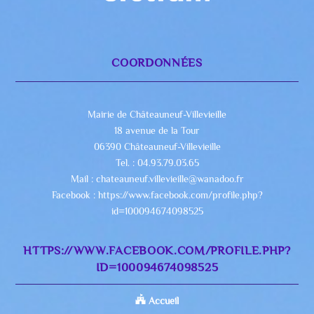
COORDONNÉES
Mairie de Châteauneuf-Villevieille
18 avenue de la Tour
06390 Châteauneuf-Villevieille
Tel. : 04.93.79.03.65
Mail : chateauneuf.villevieille@wanadoo.fr
Facebook : https://www.facebook.com/profile.php?
id=100094674098525
HTTPS://WWW.FACEBOOK.COM/PROFILE.PHP?
ID=100094674098525
Accueil