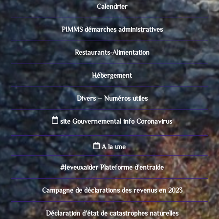
Calendrier
PIMMS démarches administratives
Restaurants-Alimentation
Hébergement
Divers – Numéros utiles
site Gouvernemental info Coronavirus
A la une
#Jeveuxaider Plateforme d’entraide
Campagne de déclarations des revenus en 2023
Déclaration d’état de catastrophes naturelles