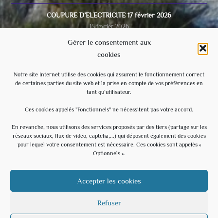
COUPURE D’ELECTRICITE 17 février 2026
15 février 2026
Gérer le consentement aux
cookies
Video du conseil municipal du 28/11/2025
8 décembre 2025
Notre site Internet utilise des cookies qui assurent le fonctionnement correct
de certaines parties du site web et la prise en compte de vos préférences en
tant qu’utilisateur.
Ecole
3 septembre 2025
Ces cookies appelés "Fonctionnels" ne nécessitent pas votre accord.
En revanche, nous utilisons des services proposés par des tiers (partage sur les
réseaux sociaux, flux de vidéo, captcha,...) qui déposent également des cookies
Évènements à venir
pour lequel votre consentement est nécessaire. Ces cookies sont appelés «
Optionnels ».
20 h 30 min
-
23 h 30 min
AOÛT
15
Soirée Estivale – With U – Hommage à U2
Accepter les cookies
Voir le calendrier
Refuser