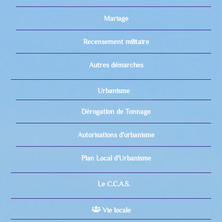
Mariage
Recensement militaire
Autres démarches
Urbanisme
Dérogation de Tonnage
Autorisations d’urbanisme
Plan Local d’Urbanisme
Le C.C.A.S.
Vie locale