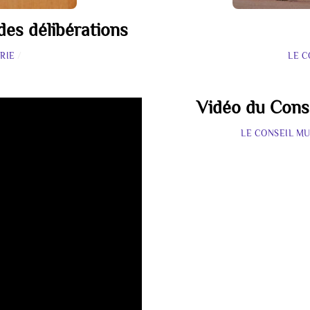
des délibérations
RIE
/
LE C
Vidéo du Cons
LE CONSEIL MU