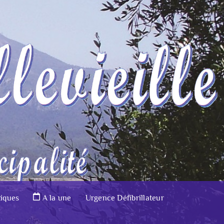
tiques
A la une
Urgence Défibrillateur