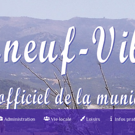
Skip
to
content
Administration
Vie locale
Loisirs
Infos pra