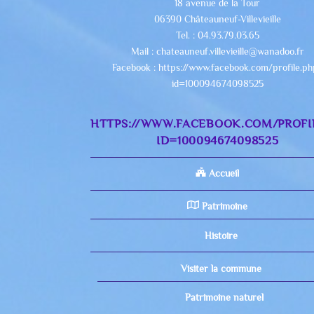
18 avenue de la Tour
06390 Châteauneuf-Villevieille
Tel. : 04.93.79.03.65
Mail : chateauneuf.villevieille@wanadoo.fr
Facebook : https://www.facebook.com/profile.p
id=100094674098525
HTTPS://WWW.FACEBOOK.COM/PROFI
ID=100094674098525
Accueil
Patrimoine
Histoire
Visiter la commune
Patrimoine naturel