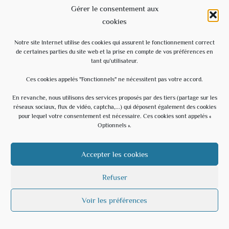
Gérer le consentement aux
3
4
5
6
7
8
9
cookies
10
11
12
13
14
15
16
Notre site Internet utilise des cookies qui assurent le fonctionnement correct
17
18
19
20
21
22
23
de certaines parties du site web et la prise en compte de vos préférences en
tant qu’utilisateur.
24
25
26
27
28
29
30
Ces cookies appelés "Fonctionnels" ne nécessitent pas votre accord.
31
« Mar
En revanche, nous utilisons des services proposés par des tiers (partage sur les
réseaux sociaux, flux de vidéo, captcha,...) qui déposent également des cookies
pour lequel votre consentement est nécessaire. Ces cookies sont appelés «
LE SITE OFFICIEL DE LA MUNICIPALITÉ
Optionnels ».
Accepter les cookies
ARTICLES RÉCENTS
Refuser
Enquête publique chemins ruraux
3 mars 2026
Voir les préférences
Vidéo du Conseil municipal du 25/02/2026