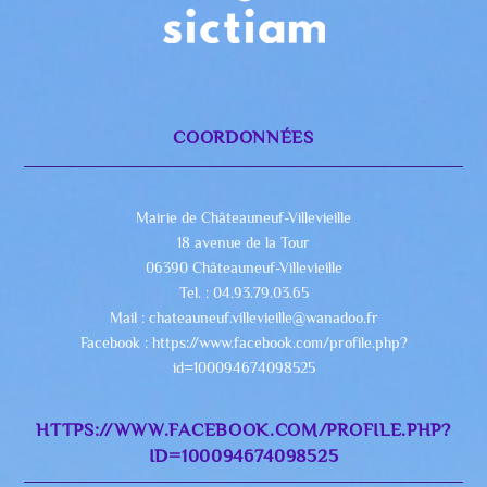
COORDONNÉES
Mairie de Châteauneuf-Villevieille
18 avenue de la Tour
06390 Châteauneuf-Villevieille
Tel. : 04.93.79.03.65
Mail : chateauneuf.villevieille@wanadoo.fr
Facebook : https://www.facebook.com/profile.php?
id=100094674098525
HTTPS://WWW.FACEBOOK.COM/PROFILE.PHP?
ID=100094674098525