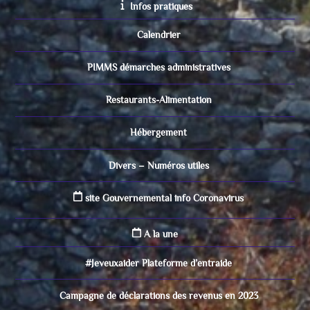
Infos pratiques
Calendrier
PIMMS démarches administratives
Restaurants-Alimentation
Hébergement
Divers – Numéros utiles
site Gouvernemental info Coronavirus
A la une
#Jeveuxaider Plateforme d’entraide
Campagne de déclarations des revenus en 2023