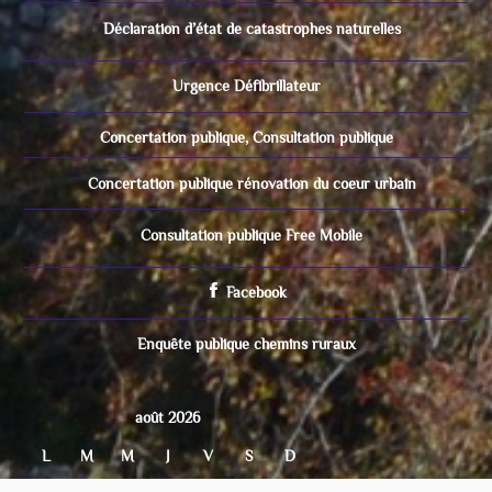
Déclaration d’état de catastrophes naturelles
Urgence Défibrillateur
Concertation publique, Consultation publique
Concertation publique rénovation du coeur urbain
Consultation publique Free Mobile
Facebook
Enquête publique chemins ruraux
août 2026
L
M
M
J
V
S
D
1
2