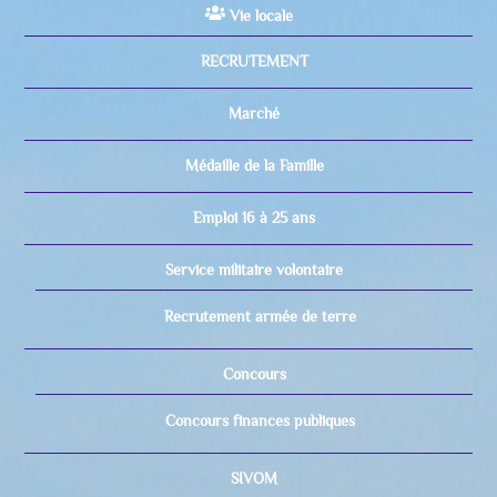
Vie locale
RECRUTEMENT
Marché
Médaille de la Famille
Emploi 16 à 25 ans
Service militaire volontaire
Recrutement armée de terre
Concours
Concours finances publiques
SIVOM