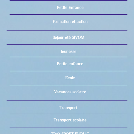
Petite Enfance
Formation et action
Séjour été SIVOM
Jeunesse
Petite enfance
Ecole
Vacances scolaire
Transport
Transport scolaire