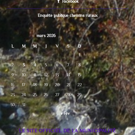
Facebook
Enquête publique chemins ruraux
mars 2026
L
M
M
J
V
S
D
1
2
3
4
5
6
7
8
9
10
11
12
13
14
15
16
17
18
19
20
21
22
23
24
25
26
27
28
29
30
31
« Fév
LE SITE OFFICIEL DE LA MUNICIPALITÉ