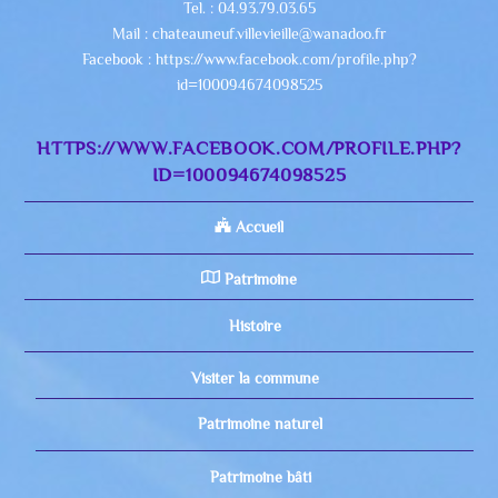
Tel. : 04.93.79.03.65
Mail : chateauneuf.villevieille@wanadoo.fr
Facebook : https://www.facebook.com/profile.php?
id=100094674098525
HTTPS://WWW.FACEBOOK.COM/PROFILE.PHP?
ID=100094674098525
Accueil
Patrimoine
Histoire
Visiter la commune
Patrimoine naturel
Patrimoine bâti