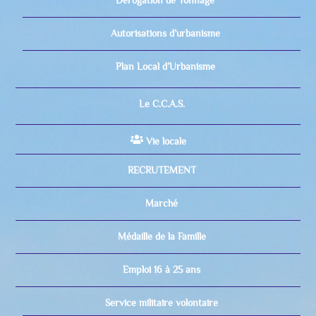
Dérogation de Tonnage
Autorisations d’urbanisme
Plan Local d’Urbanisme
Le C.C.A.S.
Vie locale
RECRUTEMENT
Marché
Médaille de la Famille
Emploi 16 à 25 ans
Service militaire volontaire