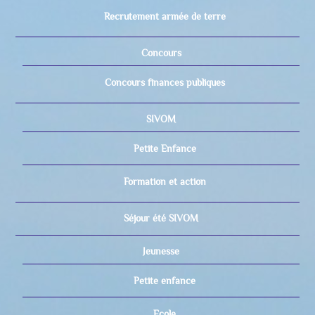
Recrutement armée de terre
Concours
Concours finances publiques
SIVOM
Petite Enfance
Formation et action
Séjour été SIVOM
Jeunesse
Petite enfance
Ecole