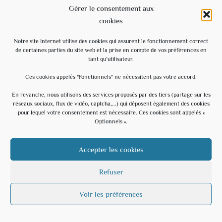
Gérer le consentement aux
cookies
Notre site Internet utilise des cookies qui assurent le fonctionnement correct
de certaines parties du site web et la prise en compte de vos préférences en
tant qu’utilisateur.
COORDONNÉES
Ces cookies appelés "Fonctionnels" ne nécessitent pas votre accord.
En revanche, nous utilisons des services proposés par des tiers (partage sur les
Mairie de Châteauneuf-Villevieille
réseaux sociaux, flux de vidéo, captcha,...) qui déposent également des cookies
18 avenue de la Tour
pour lequel votre consentement est nécessaire. Ces cookies sont appelés «
Optionnels ».
06390 Châteauneuf-Villevieille
Tel. : 04.93.79.03.65
Mail : chateauneuf.villevieille@wanadoo.fr
Accepter les cookies
Facebook : https://www.facebook.com/profile.php?
id=100094674098525
Refuser
Voir les préférences
HTTPS://WWW.FACEBOOK.COM/PROFILE.PHP?
ID=100094674098525