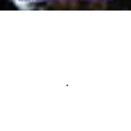
Météo Châteauneuf-Villevieille
©
meteocity.com