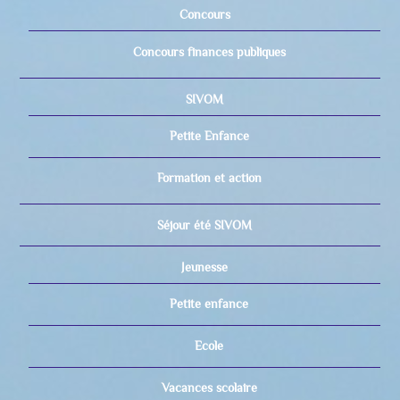
Concours
Concours finances publiques
SIVOM
Petite Enfance
Formation et action
Séjour été SIVOM
Jeunesse
Petite enfance
Ecole
Vacances scolaire