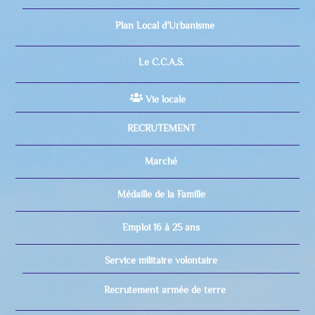
Plan Local d’Urbanisme
Le C.C.A.S.
Vie locale
RECRUTEMENT
Marché
Médaille de la Famille
Emploi 16 à 25 ans
Service militaire volontaire
Recrutement armée de terre