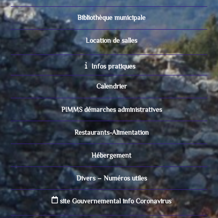
Bibliothèque municipale
Location de salles
Infos pratiques
Calendrier
PIMMS démarches administratives
Restaurants-Alimentation
Hébergement
Divers – Numéros utiles
site Gouvernemental info Coronavirus