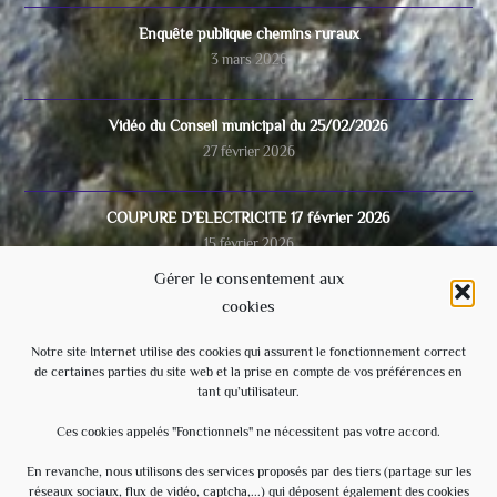
Enquête publique chemins ruraux
3 mars 2026
Vidéo du Conseil municipal du 25/02/2026
27 février 2026
COUPURE D’ELECTRICITE 17 février 2026
15 février 2026
Gérer le consentement aux
cookies
Video du conseil municipal du 28/11/2025
8 décembre 2025
Notre site Internet utilise des cookies qui assurent le fonctionnement correct
de certaines parties du site web et la prise en compte de vos préférences en
tant qu’utilisateur.
Ecole
3 septembre 2025
Ces cookies appelés "Fonctionnels" ne nécessitent pas votre accord.
En revanche, nous utilisons des services proposés par des tiers (partage sur les
réseaux sociaux, flux de vidéo, captcha,...) qui déposent également des cookies