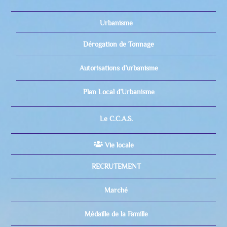
Urbanisme
Dérogation de Tonnage
Autorisations d’urbanisme
Plan Local d’Urbanisme
Le C.C.A.S.
Vie locale
RECRUTEMENT
Marché
Médaille de la Famille