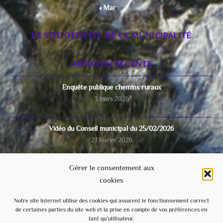
« Mar
LE SITE OFFICIEL DE LA MUNICIPALITÉ
ARTICLES RÉCENTS
Enquête publique chemins ruraux
3 mars 2026
Vidéo du Conseil municipal du 25/02/2026
27 février 2026
Gérer le consentement aux
COUPURE D’ELECTRICITE 17 février 2026
cookies
15 février 2026
Notre site Internet utilise des cookies qui assurent le fonctionnement correct
de certaines parties du site web et la prise en compte de vos préférences en
Video du conseil municipal du 28/11/2025
tant qu’utilisateur.
8 décembre 2025