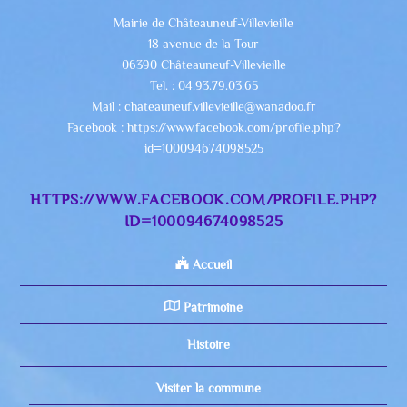
Mairie de Châteauneuf-Villevieille
18 avenue de la Tour
06390 Châteauneuf-Villevieille
Tel. : 04.93.79.03.65
Mail : chateauneuf.villevieille@wanadoo.fr
Facebook : https://www.facebook.com/profile.php?
id=100094674098525
HTTPS://WWW.FACEBOOK.COM/PROFILE.PHP?
ID=100094674098525
Accueil
Patrimoine
Histoire
Visiter la commune