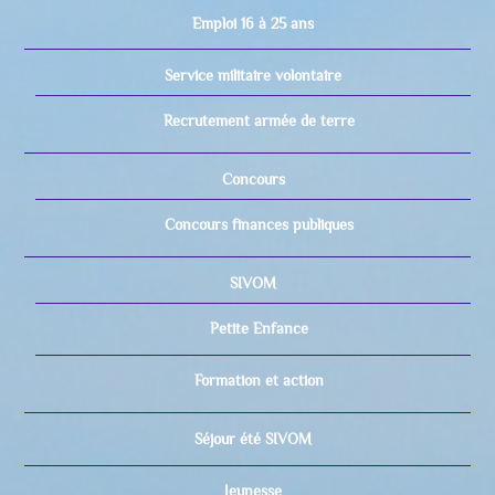
Emploi 16 à 25 ans
Service militaire volontaire
Recrutement armée de terre
Concours
Concours finances publiques
SIVOM
Petite Enfance
Formation et action
Séjour été SIVOM
Jeunesse