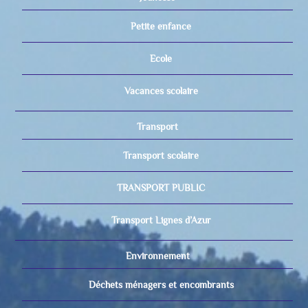
Petite enfance
Ecole
Vacances scolaire
Transport
Transport scolaire
TRANSPORT PUBLIC
Transport Lignes d’Azur
Environnement
Déchets ménagers et encombrants