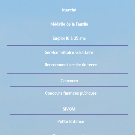
Marché
Médaille de la Famille
Emploi 16 à 25 ans
Service militaire volontaire
Recrutement armée de terre
Concours
Concours finances publiques
SIVOM
Petite Enfance