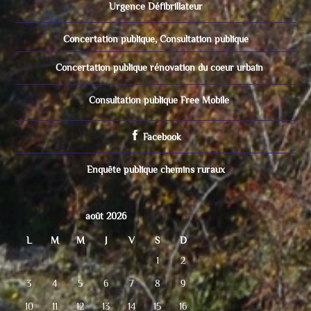
Urgence Défibrillateur
Concertation publique, Consultation publique
Concertation publique rénovation du coeur urbain
Consultation publique Free Mobile
Facebook
Enquête publique chemins ruraux
août 2026
L
M
M
J
V
S
D
1
2
3
4
5
6
7
8
9
10
11
12
13
14
15
16