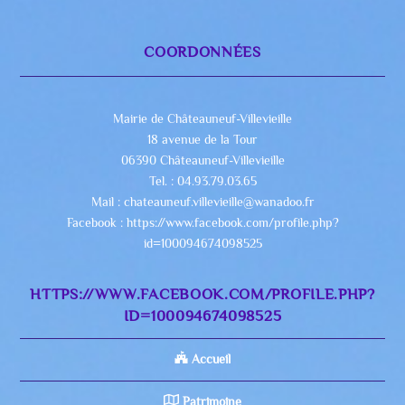
COORDONNÉES
Mairie de Châteauneuf-Villevieille
18 avenue de la Tour
06390 Châteauneuf-Villevieille
Tel. : 04.93.79.03.65
Mail : chateauneuf.villevieille@wanadoo.fr
Facebook : https://www.facebook.com/profile.php?
id=100094674098525
HTTPS://WWW.FACEBOOK.COM/PROFILE.PHP?
ID=100094674098525
Accueil
Patrimoine