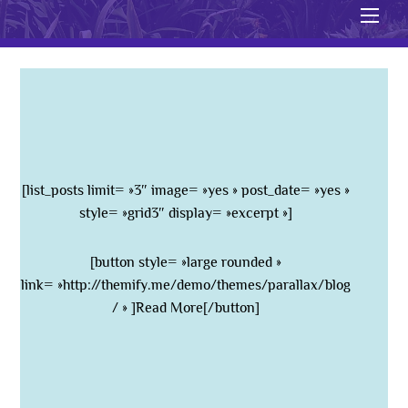
Men
[list_posts limit= »3″ image= »yes » post_date= »yes »
style= »grid3″ display= »excerpt »]
[button style= »large rounded »
link= »http://themify.me/demo/themes/parallax/blog
/ » ]Read More[/button]