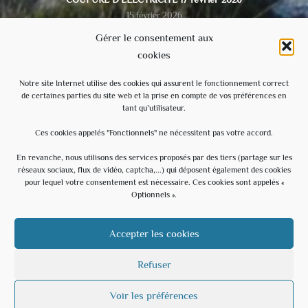
15 février 2026
Gérer le consentement aux
cookies
Video du conseil municipal du 28/11/2025
8 décembre 2025
Notre site Internet utilise des cookies qui assurent le fonctionnement correct
de certaines parties du site web et la prise en compte de vos préférences en
tant qu’utilisateur.
Ecole
3 septembre 2025
Ces cookies appelés "Fonctionnels" ne nécessitent pas votre accord.
En revanche, nous utilisons des services proposés par des tiers (partage sur les
réseaux sociaux, flux de vidéo, captcha,...) qui déposent également des cookies
Évènements à venir
pour lequel votre consentement est nécessaire. Ces cookies sont appelés «
Optionnels ».
20 h 30 min
-
23 h 30 min
AOÛT
15
Soirée Estivale – With U – Hommage à U2
Accepter les cookies
Voir le calendrier
Refuser
Voir les préférences