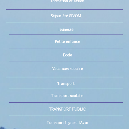
Formation et action
Séjour été SIVOM
Jeunesse
Petite enfance
Ecole
Vacances scolaire
Transport
Transport scolaire
TRANSPORT PUBLIC
Transport Lignes d’Azur