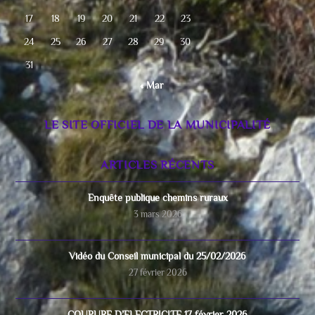
17
18
19
20
21
22
23
24
25
26
27
28
29
30
31
« Mar
LE SITE OFFICIEL DE LA MUNICIPALITÉ
ARTICLES RÉCENTS
Enquête publique chemins ruraux
3 mars 2026
Vidéo du Conseil municipal du 25/02/2026
27 février 2026
COUPURE D’ELECTRICITE 17 février 2026