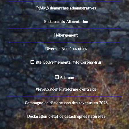
PIMMS démarches administratives
Restaurants-Alimentation
Hébergement
Divers – Numéros utiles
site Gouvernemental info Coronavirus
A la une
#Jeveuxaider Plateforme d’entraide
Campagne de déclarations des revenus en 2023
Déclaration d’état de catastrophes naturelles