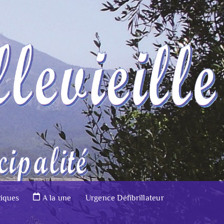
tiques
A la une
Urgence Défibrillateur