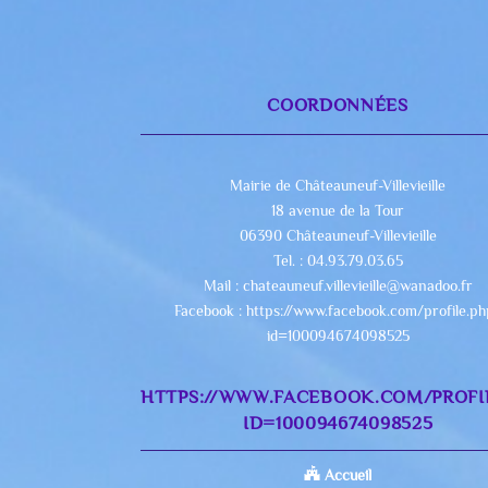
COORDONNÉES
Mairie de Châteauneuf-Villevieille
18 avenue de la Tour
06390 Châteauneuf-Villevieille
Tel. : 04.93.79.03.65
Mail : chateauneuf.villevieille@wanadoo.fr
Facebook : https://www.facebook.com/profile.p
id=100094674098525
HTTPS://WWW.FACEBOOK.COM/PROFI
ID=100094674098525
Accueil