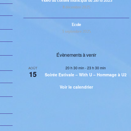
Video du conseil municipal du 28/11/2025
8 décembre 2025
Ecole
3 septembre 2025
Évènements à venir
20 h 30 min
-
23 h 30 min
AOÛT
15
Soirée Estivale – With U – Hommage à U2
Voir le calendrier