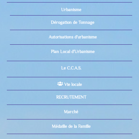
Urbanisme
Dérogation de Tonnage
Autorisations d’urbanisme
Plan Local d’Urbanisme
Le C.C.A.S.
Vie locale
RECRUTEMENT
Marché
Médaille de la Famille