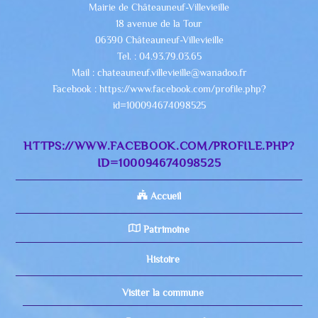
Mairie de Châteauneuf-Villevieille
18 avenue de la Tour
06390 Châteauneuf-Villevieille
Tel. : 04.93.79.03.65
Mail : chateauneuf.villevieille@wanadoo.fr
Facebook : https://www.facebook.com/profile.php?
id=100094674098525
HTTPS://WWW.FACEBOOK.COM/PROFILE.PHP?
ID=100094674098525
Accueil
Patrimoine
Histoire
Visiter la commune