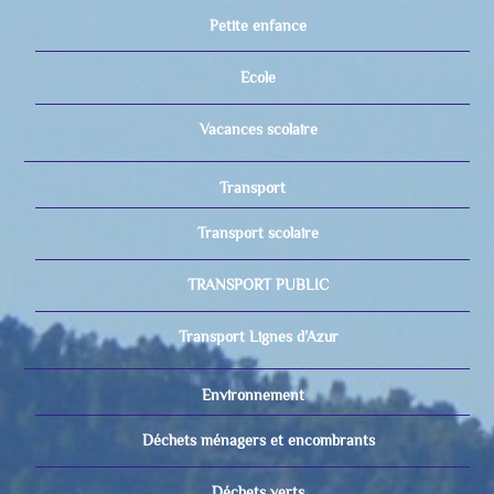
Petite enfance
Ecole
Vacances scolaire
Transport
Transport scolaire
TRANSPORT PUBLIC
Transport Lignes d’Azur
Environnement
Déchets ménagers et encombrants
Déchets verts