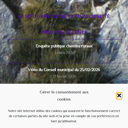
« Mar
LE SITE OFFICIEL DE LA MUNICIPALITÉ
ARTICLES RÉCENTS
Enquête publique chemins ruraux
3 mars 2026
Vidéo du Conseil municipal du 25/02/2026
27 février 2026
Gérer le consentement aux
COUPURE D’ELECTRICITE 17 février 2026
cookies
15 février 2026
Notre site Internet utilise des cookies qui assurent le fonctionnement correct
de certaines parties du site web et la prise en compte de vos préférences en
Video du conseil municipal du 28/11/2025
tant qu’utilisateur.
8 décembre 2025