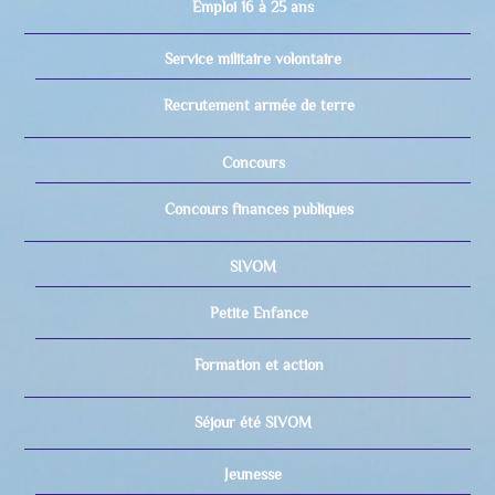
Emploi 16 à 25 ans
Service militaire volontaire
Recrutement armée de terre
Concours
Concours finances publiques
SIVOM
Petite Enfance
Formation et action
Séjour été SIVOM
Jeunesse