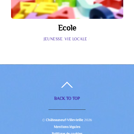
Ecole
JEUNESSE
,
VIE LOCALE
/
BACK TO TOP
©
Châteauneuf-Villevieille
2026
Mentions légales
Politique de cookies