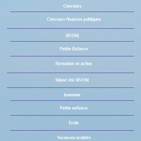
Concours
Concours finances publiques
SIVOM
Petite Enfance
Formation et action
Séjour été SIVOM
Jeunesse
Petite enfance
Ecole
Vacances scolaire