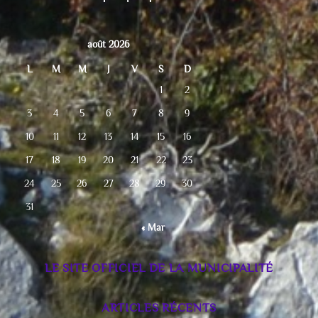
août 2026
L
M
M
J
V
S
D
1
2
3
4
5
6
7
8
9
10
11
12
13
14
15
16
17
18
19
20
21
22
23
24
25
26
27
28
29
30
31
« Mar
LE SITE OFFICIEL DE LA MUNICIPALITÉ
ARTICLES RÉCENTS