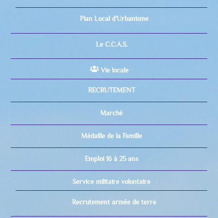
Plan Local d’Urbanisme
Le C.C.A.S.
Vie locale
RECRUTEMENT
Marché
Médaille de la Famille
Emploi 16 à 25 ans
Service militaire volontaire
Recrutement armée de terre