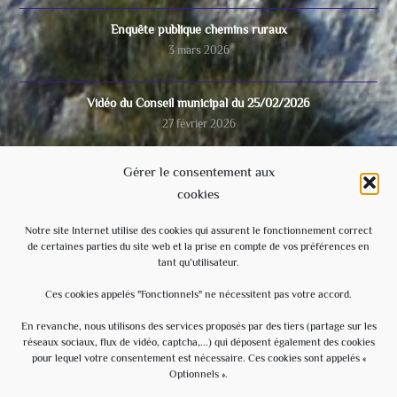
Enquête publique chemins ruraux
3 mars 2026
Vidéo du Conseil municipal du 25/02/2026
27 février 2026
Gérer le consentement aux
COUPURE D’ELECTRICITE 17 février 2026
cookies
15 février 2026
Notre site Internet utilise des cookies qui assurent le fonctionnement correct
de certaines parties du site web et la prise en compte de vos préférences en
Video du conseil municipal du 28/11/2025
tant qu’utilisateur.
8 décembre 2025
Ces cookies appelés "Fonctionnels" ne nécessitent pas votre accord.
Ecole
En revanche, nous utilisons des services proposés par des tiers (partage sur les
réseaux sociaux, flux de vidéo, captcha,...) qui déposent également des cookies
3 septembre 2025
pour lequel votre consentement est nécessaire. Ces cookies sont appelés «
Optionnels ».