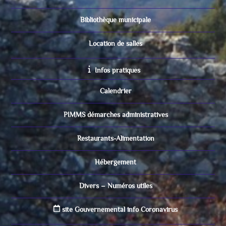
Bibliothèque municipale
Location de salles
Infos pratiques
Calendrier
PIMMS démarches administratives
Restaurants-Alimentation
Hébergement
Divers – Numéros utiles
site Gouvernemental info Coronavirus