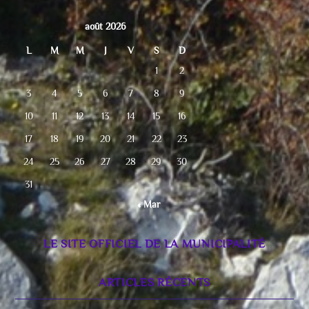
août 2026
L
M
M
J
V
S
D
1
2
3
4
5
6
7
8
9
10
11
12
13
14
15
16
17
18
19
20
21
22
23
24
25
26
27
28
29
30
31
« Mar
LE SITE OFFICIEL DE LA MUNICIPALITÉ
ARTICLES RÉCENTS