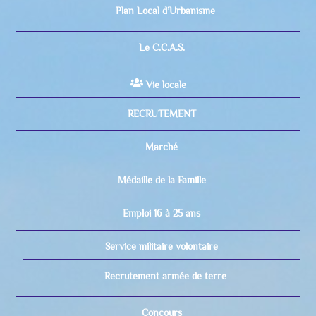
Plan Local d’Urbanisme
Le C.C.A.S.
Vie locale
RECRUTEMENT
Marché
Médaille de la Famille
Emploi 16 à 25 ans
Service militaire volontaire
Recrutement armée de terre
Concours