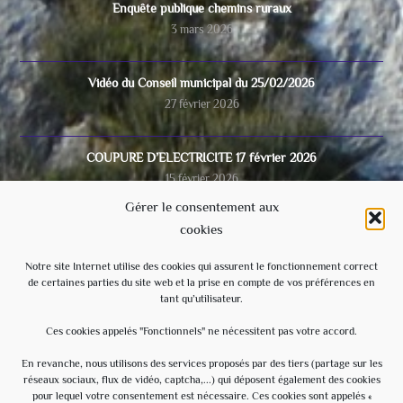
Enquête publique chemins ruraux
3 mars 2026
Vidéo du Conseil municipal du 25/02/2026
27 février 2026
COUPURE D’ELECTRICITE 17 février 2026
15 février 2026
Gérer le consentement aux
cookies
Video du conseil municipal du 28/11/2025
8 décembre 2025
Notre site Internet utilise des cookies qui assurent le fonctionnement correct
de certaines parties du site web et la prise en compte de vos préférences en
tant qu’utilisateur.
Ecole
3 septembre 2025
Ces cookies appelés "Fonctionnels" ne nécessitent pas votre accord.
En revanche, nous utilisons des services proposés par des tiers (partage sur les
réseaux sociaux, flux de vidéo, captcha,...) qui déposent également des cookies
Évènements à venir
pour lequel votre consentement est nécessaire. Ces cookies sont appelés «