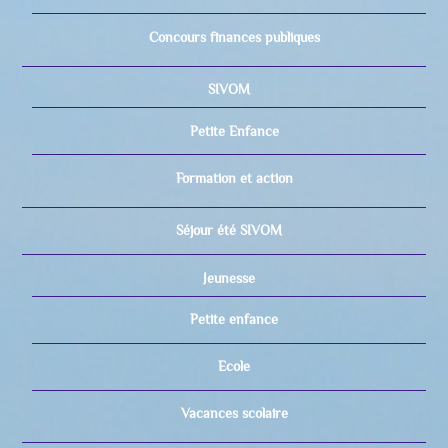
Concours finances publiques
SIVOM
Petite Enfance
Formation et action
Séjour été SIVOM
Jeunesse
Petite enfance
Ecole
Vacances scolaire