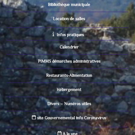
Bibliothèque municipale
Location de salles
Infos pratiques
Calendrier
PIMMS démarches administratives
Restaurants-Alimentation
Hébergement
Divers – Numéros utiles
site Gouvernemental info Coronavirus
A la une