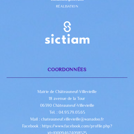
RÉALISATION
COORDONNÉES
Mairie de Châteauneuf-Villevieille
18 avenue de la Tour
06390 Châteauneuf-Villevieille
Tel. : 04.93.79.03.65
Mail : chateauneuf.villevieille@wanadoo.fr
Facebook : https://www.facebook.com/profile.php?
id=100094674098525