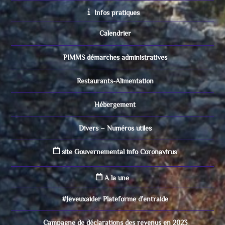
Infos pratiques
Calendrier
PIMMS démarches administratives
Restaurants-Alimentation
Hébergement
Divers – Numéros utiles
site Gouvernemental info Coronavirus
A la une
#Jeveuxaider Plateforme d’entraide
Campagne de déclarations des revenus en 2023