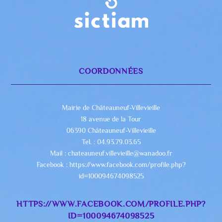
COORDONNÉES
Mairie de Châteauneuf-Villevieille
18 avenue de la Tour
06390 Châteauneuf-Villevieille
Tel. : 04.93.79.03.65
Mail : chateauneuf.villevieille@wanadoo.fr
Facebook : https://www.facebook.com/profile.php?
id=100094674098525
HTTPS://WWW.FACEBOOK.COM/PROFILE.PHP?
ID=100094674098525