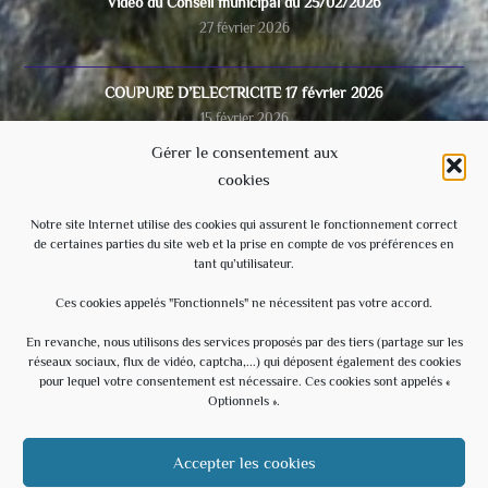
Vidéo du Conseil municipal du 25/02/2026
27 février 2026
COUPURE D’ELECTRICITE 17 février 2026
15 février 2026
Gérer le consentement aux
cookies
Video du conseil municipal du 28/11/2025
8 décembre 2025
Notre site Internet utilise des cookies qui assurent le fonctionnement correct
de certaines parties du site web et la prise en compte de vos préférences en
tant qu’utilisateur.
Ecole
3 septembre 2025
Ces cookies appelés "Fonctionnels" ne nécessitent pas votre accord.
En revanche, nous utilisons des services proposés par des tiers (partage sur les
réseaux sociaux, flux de vidéo, captcha,...) qui déposent également des cookies
Évènements à venir
pour lequel votre consentement est nécessaire. Ces cookies sont appelés «
Optionnels ».
20 h 30 min
-
23 h 30 min
AOÛT
15
Soirée Estivale – With U – Hommage à U2
Accepter les cookies