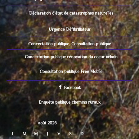
Déclaration d’état de catastrophes naturelles
Urgence Défibrillateur
Concertation publique, Consultation publique
Concertation publique rénovation du coeur urbain
Consultation publique Free Mobile
Facebook
Enquête publique chemins ruraux
août 2026
L
M
M
J
V
S
D