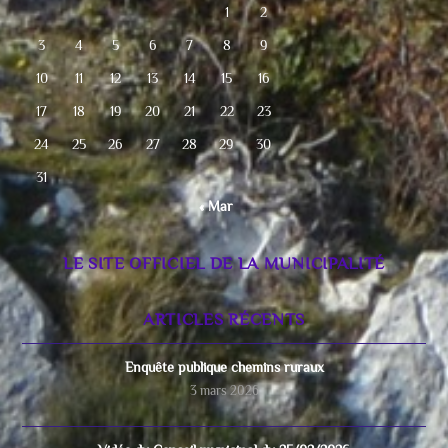
1
2
3
4
5
6
7
8
9
10
11
12
13
14
15
16
17
18
19
20
21
22
23
24
25
26
27
28
29
30
31
« Mar
LE SITE OFFICIEL DE LA MUNICIPALITÉ
ARTICLES RÉCENTS
Enquête publique chemins ruraux
3 mars 2026