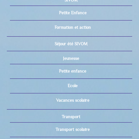
Petite Enfance
Formation et action
Séjour été SIVOM
Jeunesse
Petite enfance
Ecole
Vacances scolaire
Transport
Transport scolaire