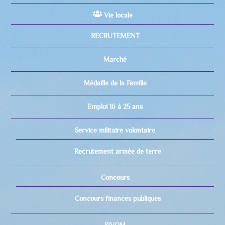
Vie locale
RECRUTEMENT
Marché
Médaille de la Famille
Emploi 16 à 25 ans
Service militaire volontaire
Recrutement armée de terre
Concours
Concours finances publiques
SIVOM