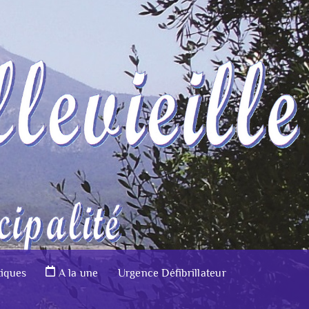
tiques
A la une
Urgence Défibrillateur