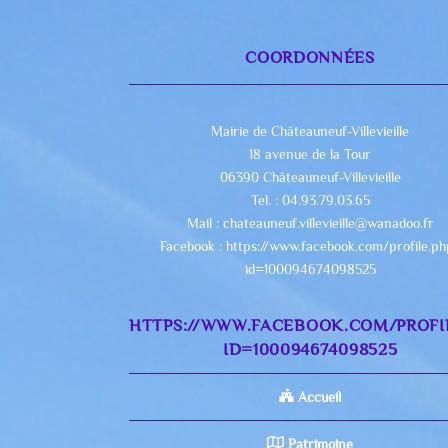
COORDONNÉES
Mairie de Châteauneuf-Villevieille
18 avenue de la Tour
06390 Châteauneuf-Villevieille
Tel. : 04.93.79.03.65
Mail : chateauneuf.villevieille@wanadoo.fr
Facebook : https://www.facebook.com/profile.p
id=100094674098525
HTTPS://WWW.FACEBOOK.COM/PROFI
ID=100094674098525
Accueil
Patrimoine