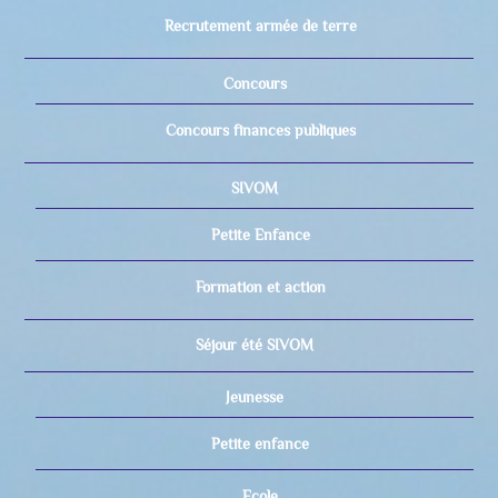
Recrutement armée de terre
Concours
Concours finances publiques
SIVOM
Petite Enfance
Formation et action
Séjour été SIVOM
Jeunesse
Petite enfance
Ecole