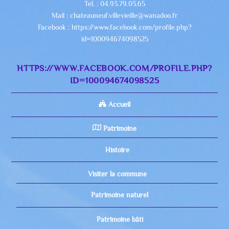
Tel. : 04.93.79.03.65
Mail : chateauneuf.villevieille@wanadoo.fr
Facebook : https://www.facebook.com/profile.php?
id=100094674098525
HTTPS://WWW.FACEBOOK.COM/PROFILE.PHP?
ID=100094674098525
Accueil
Patrimoine
Histoire
Visiter la commune
Patrimoine naturel
Patrimoine bâti