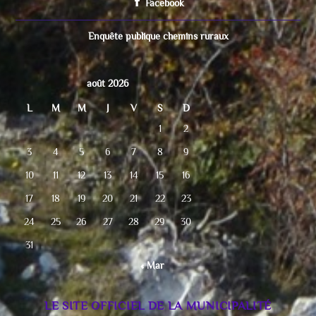
Facebook
Enquête publique chemins ruraux
août 2026
L
M
M
J
V
S
D
1
2
3
4
5
6
7
8
9
10
11
12
13
14
15
16
17
18
19
20
21
22
23
24
25
26
27
28
29
30
31
« Mar
LE SITE OFFICIEL DE LA MUNICIPALITÉ