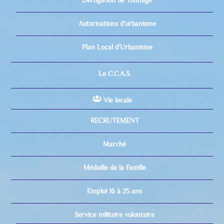
Dérogation de Tonnage
Autorisations d’urbanisme
Plan Local d’Urbanisme
Le C.C.A.S.
Vie locale
RECRUTEMENT
Marché
Médaille de la Famille
Emploi 16 à 25 ans
Service militaire volontaire