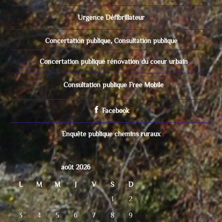
Urgence Défibrillateur
Concertation publique, Consultation publique
Concertation publique rénovation du coeur urbain
Consultation publique Free Mobile
Facebook
Enquête publique chemins ruraux
août 2026
L
M
M
J
V
S
D
1
2
3
4
5
6
7
8
9