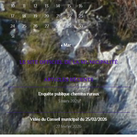
10
11
12
13
14
15
16
17
18
19
20
21
22
23
24
25
26
27
28
29
30
31
« Mar
LE SITE OFFICIEL DE LA MUNICIPALITÉ
ARTICLES RÉCENTS
Enquête publique chemins ruraux
3 mars 2026
Vidéo du Conseil municipal du 25/02/2026
27 février 2026