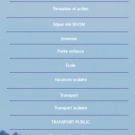
Formation et action
Séjour été SIVOM
Jeunesse
Petite enfance
Ecole
Vacances scolaire
Transport
Transport scolaire
TRANSPORT PUBLIC