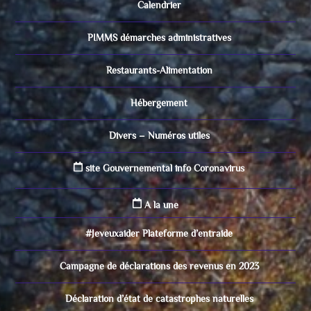
Calendrier
PIMMS démarches administratives
Restaurants-Alimentation
Hébergement
Divers – Numéros utiles
site Gouvernemental info Coronavirus
A la une
#Jeveuxaider Plateforme d’entraide
Campagne de déclarations des revenus en 2023
Déclaration d’état de catastrophes naturelles