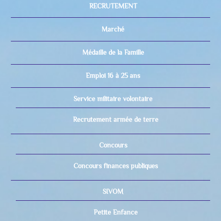
RECRUTEMENT
Marché
Médaille de la Famille
Emploi 16 à 25 ans
Service militaire volontaire
Recrutement armée de terre
Concours
Concours finances publiques
SIVOM
Petite Enfance