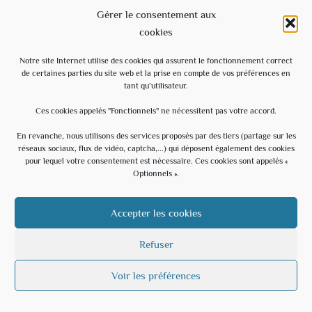
Gérer le consentement aux
COUPURE D’ELECTRICITE 17 février 2026
cookies
15 février 2026
Notre site Internet utilise des cookies qui assurent le fonctionnement correct
de certaines parties du site web et la prise en compte de vos préférences en
Video du conseil municipal du 28/11/2025
tant qu’utilisateur.
8 décembre 2025
Ces cookies appelés "Fonctionnels" ne nécessitent pas votre accord.
Ecole
En revanche, nous utilisons des services proposés par des tiers (partage sur les
réseaux sociaux, flux de vidéo, captcha,...) qui déposent également des cookies
3 septembre 2025
pour lequel votre consentement est nécessaire. Ces cookies sont appelés «
Optionnels ».
Évènements à venir
Accepter les cookies
Il n’y a pas d’évènements à venir.
N
Refuser
o
t
Voir les préférences
i
c
e