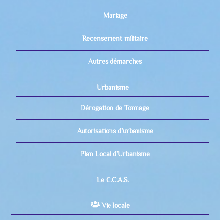
Mariage
Recensement militaire
Autres démarches
Urbanisme
Dérogation de Tonnage
Autorisations d’urbanisme
Plan Local d’Urbanisme
Le C.C.A.S.
Vie locale