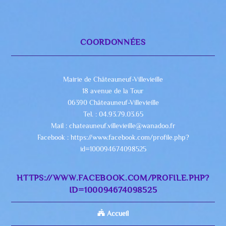
COORDONNÉES
Mairie de Châteauneuf-Villevieille
18 avenue de la Tour
06390 Châteauneuf-Villevieille
Tel. : 04.93.79.03.65
Mail : chateauneuf.villevieille@wanadoo.fr
Facebook : https://www.facebook.com/profile.php?
id=100094674098525
HTTPS://WWW.FACEBOOK.COM/PROFILE.PHP?
ID=100094674098525
Accueil