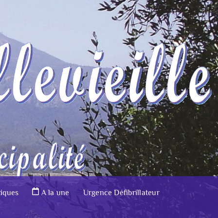
tiques
A la une
Urgence Défibrillateur