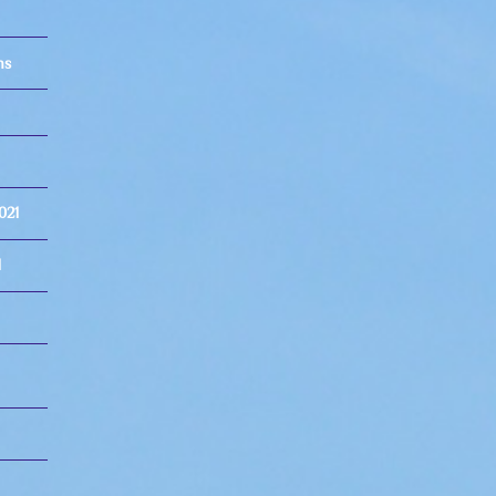
ns
021
1