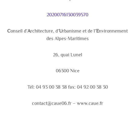
20200716130039570
C
onseil d’
A
rchitecture, d’
U
rbanisme et de l’
E
nvironnement
des Alpes-Maritimes
26, quai Lunel
06300 Nice
Tél: 04 93 00 38 38 fax: 04 92 00 38 30
contact@caue06.fr – www.caue.fr