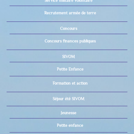
Service militaire volontaire
Recrutement armée de terre
Concours
Concours finances publiques
SIVOM
Petite Enfance
Formation et action
Séjour été SIVOM
Jeunesse
Petite enfance