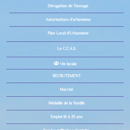
Dérogation de Tonnage
Autorisations d’urbanisme
Plan Local d’Urbanisme
Le C.C.A.S.
Vie locale
RECRUTEMENT
Marché
Médaille de la Famille
Emploi 16 à 25 ans