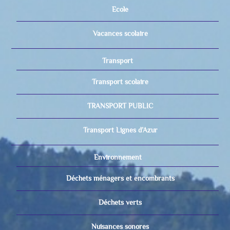
Ecole
Vacances scolaire
Transport
Transport scolaire
TRANSPORT PUBLIC
Transport Lignes d’Azur
Environnement
Déchets ménagers et encombrants
Déchets verts
Nuisances sonores