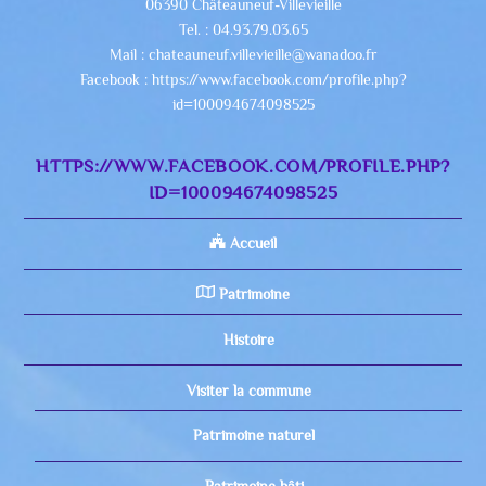
06390 Châteauneuf-Villevieille
Tel. : 04.93.79.03.65
Mail : chateauneuf.villevieille@wanadoo.fr
Facebook : https://www.facebook.com/profile.php?
id=100094674098525
HTTPS://WWW.FACEBOOK.COM/PROFILE.PHP?
ID=100094674098525
Accueil
Patrimoine
Histoire
Visiter la commune
Patrimoine naturel