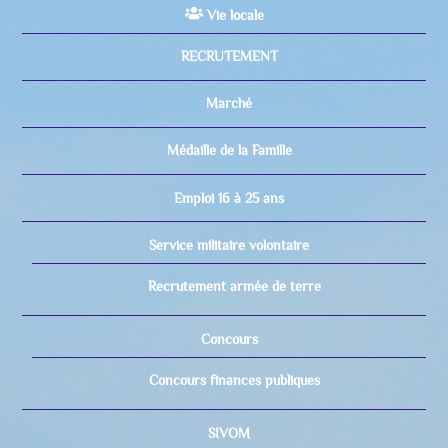
Vie locale
RECRUTEMENT
Marché
Médaille de la Famille
Emploi 16 à 25 ans
Service militaire volontaire
Recrutement armée de terre
Concours
Concours finances publiques
SIVOM