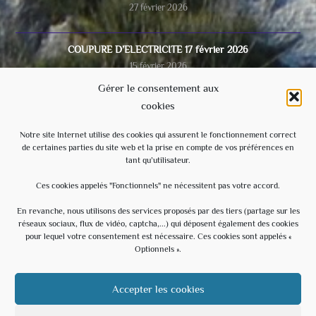
27 février 2026
COUPURE D’ELECTRICITE 17 février 2026
15 février 2026
Gérer le consentement aux
cookies
Video du conseil municipal du 28/11/2025
8 décembre 2025
Notre site Internet utilise des cookies qui assurent le fonctionnement correct
de certaines parties du site web et la prise en compte de vos préférences en
tant qu’utilisateur.
Ecole
3 septembre 2025
Ces cookies appelés "Fonctionnels" ne nécessitent pas votre accord.
En revanche, nous utilisons des services proposés par des tiers (partage sur les
réseaux sociaux, flux de vidéo, captcha,...) qui déposent également des cookies
Évènements à venir
pour lequel votre consentement est nécessaire. Ces cookies sont appelés «
Optionnels ».
20 h 30 min
-
23 h 30 min
AOÛT
15
Soirée Estivale – With U – Hommage à U2
Accepter les cookies