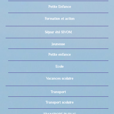
Petite Enfance
Formation et action
Séjour été SIVOM
Jeunesse
Petite enfance
Ecole
Vacances scolaire
Transport
Transport scolaire