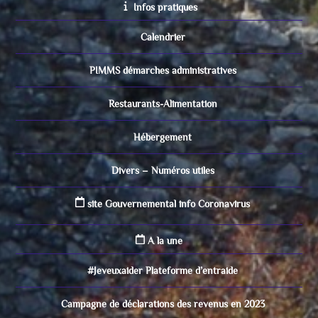
Infos pratiques
Calendrier
PIMMS démarches administratives
Restaurants-Alimentation
Hébergement
Divers – Numéros utiles
site Gouvernemental info Coronavirus
A la une
#Jeveuxaider Plateforme d’entraide
Campagne de déclarations des revenus en 2023