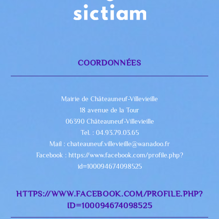
COORDONNÉES
Mairie de Châteauneuf-Villevieille
18 avenue de la Tour
06390 Châteauneuf-Villevieille
Tel. : 04.93.79.03.65
Mail : chateauneuf.villevieille@wanadoo.fr
Facebook : https://www.facebook.com/profile.php?
id=100094674098525
HTTPS://WWW.FACEBOOK.COM/PROFILE.PHP?
ID=100094674098525