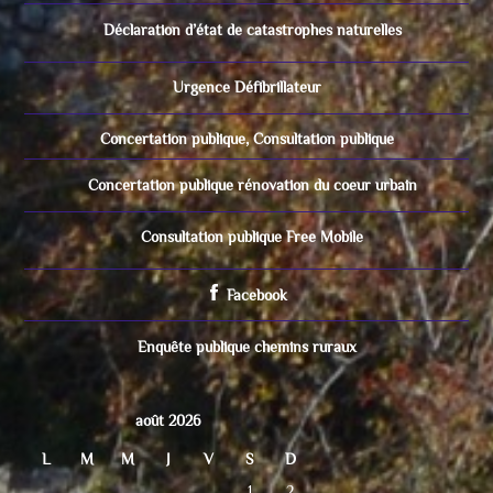
Déclaration d’état de catastrophes naturelles
Urgence Défibrillateur
Concertation publique, Consultation publique
Concertation publique rénovation du coeur urbain
Consultation publique Free Mobile
Facebook
Enquête publique chemins ruraux
août 2026
L
M
M
J
V
S
D
1
2