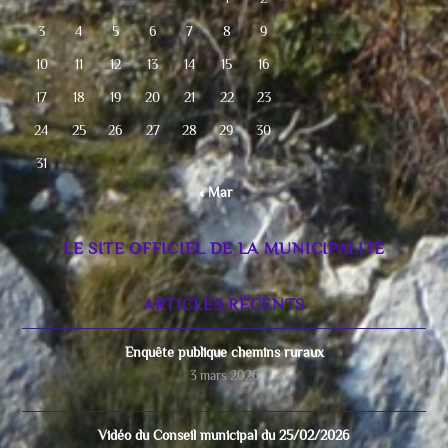
3
4
5
6
7
8
9
10
11
12
13
14
15
16
17
18
19
20
21
22
23
24
25
26
27
28
29
30
31
« Mar
LE SITE OFFICIEL DE LA MUNICIPALITÉ
ARTICLES RÉCENTS
Enquête publique chemins ruraux
3 mars 2026
Vidéo du Conseil municipal du 25/02/2026