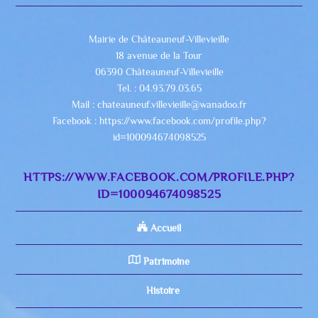
Mairie de Châteauneuf-Villevieille
18 avenue de la Tour
06390 Châteauneuf-Villevieille
Tel. : 04.93.79.03.65
Mail : chateauneuf.villevieille@wanadoo.fr
Facebook : https://www.facebook.com/profile.php?
id=100094674098525
HTTPS://WWW.FACEBOOK.COM/PROFILE.PHP?
ID=100094674098525
Accueil
Patrimoine
Histoire