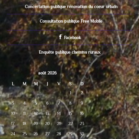
Concertation publique rénovation du coeur urbain
Consultation publique Free Mobile
Facebook
Enquête publique chemins ruraux
août 2026
L
M
M
J
V
S
D
1
2
3
4
5
6
7
8
9
10
11
12
13
14
15
16
17
18
19
20
21
22
23
24
25
26
27
28
29
30