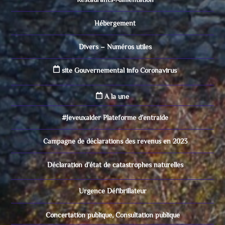
Hébergement
Divers – Numéros utiles
site Gouvernemental info Coronavirus
A la une
#Jeveuxaider Plateforme d’entraide
Campagne de déclarations des revenus en 2023
Déclaration d’état de catastrophes naturelles
Urgence Défibrillateur
Concertation publique, Consultation publique