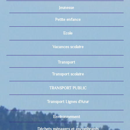
Jeunesse
Petite enfance
Ecole
Vacances scolaire
Transport
Transport scolaire
TRANSPORT PUBLIC
Transport Lignes d’Azur
Environnement
Déchets ménagers et encombrants