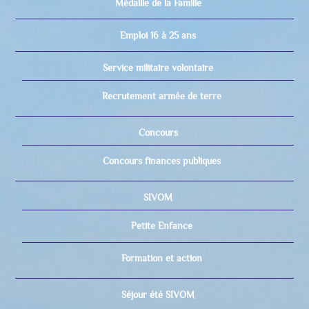
Médaille de la Famille
Emploi 16 à 25 ans
Service militaire volontaire
Recrutement armée de terre
Concours
Concours finances publiques
SIVOM
Petite Enfance
Formation et action
Séjour été SIVOM