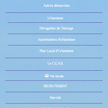
Autres démarches
Urbanisme
Dérogation de Tonnage
Autorisations d’urbanisme
Plan Local d’Urbanisme
Le C.C.A.S.
Vie locale
RECRUTEMENT
Marché