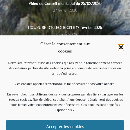
Vidéo du Conseil municipal du 25/02/2026
27 février 2026
COUPURE D’ELECTRICITE 17 février 2026
15 février 2026
Gérer le consentement aux
cookies
Video du conseil municipal du 28/11/2025
8 décembre 2025
Notre site Internet utilise des cookies qui assurent le fonctionnement correct
de certaines parties du site web et la prise en compte de vos préférences en
tant qu’utilisateur.
Ecole
3 septembre 2025
Ces cookies appelés "Fonctionnels" ne nécessitent pas votre accord.
En revanche, nous utilisons des services proposés par des tiers (partage sur les
réseaux sociaux, flux de vidéo, captcha,...) qui déposent également des cookies
Évènements à venir
pour lequel votre consentement est nécessaire. Ces cookies sont appelés «
Optionnels ».
20 h 30 min
-
23 h 30 min
AOÛT
15
Soirée Estivale – With U – Hommage à U2
Accepter les cookies