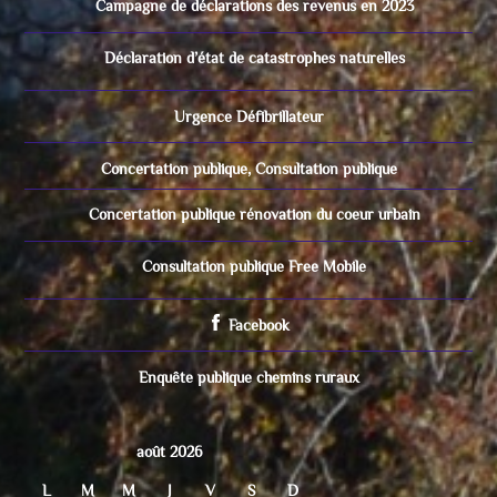
Campagne de déclarations des revenus en 2023
Déclaration d’état de catastrophes naturelles
Urgence Défibrillateur
Concertation publique, Consultation publique
Concertation publique rénovation du coeur urbain
Consultation publique Free Mobile
Facebook
Enquête publique chemins ruraux
août 2026
L
M
M
J
V
S
D