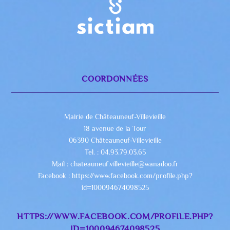
COORDONNÉES
Mairie de Châteauneuf-Villevieille
18 avenue de la Tour
06390 Châteauneuf-Villevieille
Tel. : 04.93.79.03.65
Mail : chateauneuf.villevieille@wanadoo.fr
Facebook : https://www.facebook.com/profile.php?
id=100094674098525
HTTPS://WWW.FACEBOOK.COM/PROFILE.PHP?
ID=100094674098525