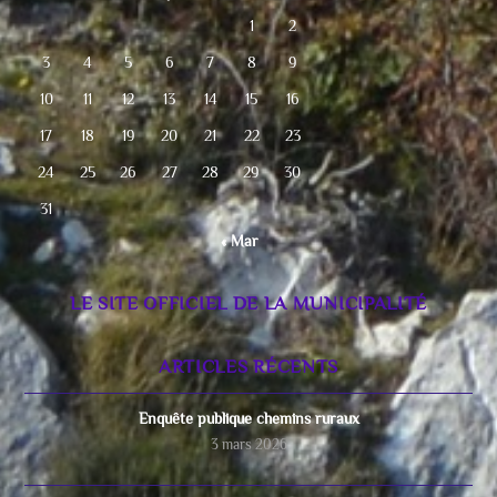
1
2
3
4
5
6
7
8
9
10
11
12
13
14
15
16
17
18
19
20
21
22
23
24
25
26
27
28
29
30
31
« Mar
LE SITE OFFICIEL DE LA MUNICIPALITÉ
ARTICLES RÉCENTS
Enquête publique chemins ruraux
3 mars 2026