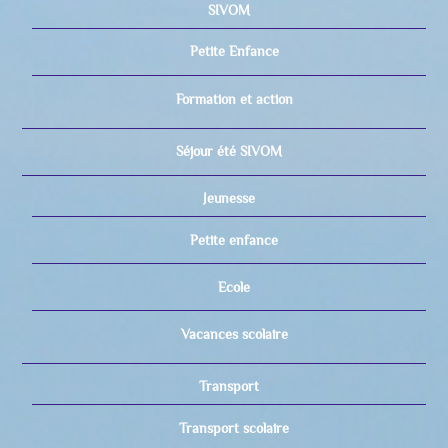
SIVOM
Petite Enfance
Formation et action
Séjour été SIVOM
Jeunesse
Petite enfance
Ecole
Vacances scolaire
Transport
Transport scolaire