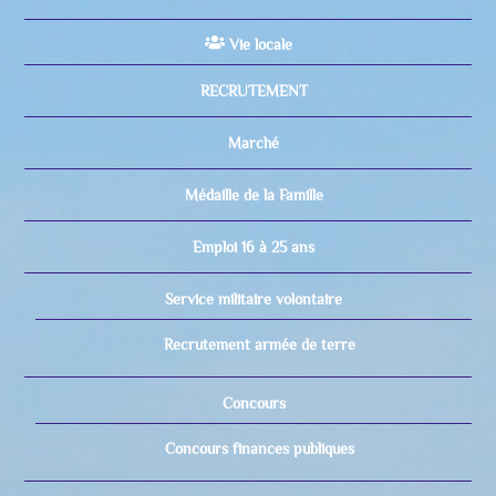
Vie locale
RECRUTEMENT
Marché
Médaille de la Famille
Emploi 16 à 25 ans
Service militaire volontaire
Recrutement armée de terre
Concours
Concours finances publiques