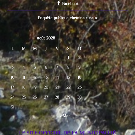
Facebook
Enquête publique chemins ruraux
août 2026
L
M
M
J
V
S
D
1
2
3
4
5
6
7
8
9
10
11
12
13
14
15
16
17
18
19
20
21
22
23
24
25
26
27
28
29
30
31
« Mar
LE SITE OFFICIEL DE LA MUNICIPALITÉ