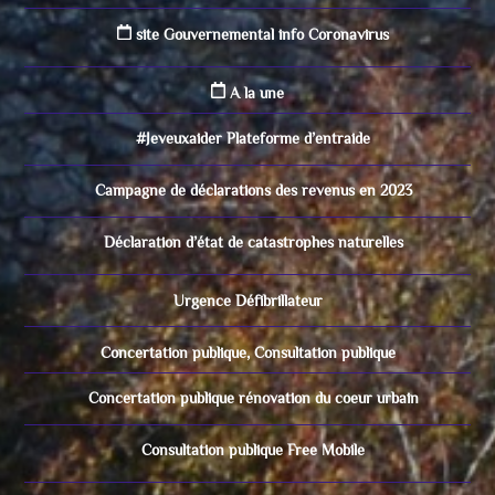
site Gouvernemental info Coronavirus
A la une
#Jeveuxaider Plateforme d’entraide
Campagne de déclarations des revenus en 2023
Déclaration d’état de catastrophes naturelles
Urgence Défibrillateur
Concertation publique, Consultation publique
Concertation publique rénovation du coeur urbain
Consultation publique Free Mobile