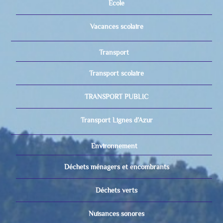
Ecole
Vacances scolaire
Transport
Transport scolaire
TRANSPORT PUBLIC
Transport Lignes d’Azur
Environnement
Déchets ménagers et encombrants
Déchets verts
Nuisances sonores