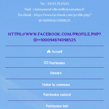
Tel. : 04.93.79.03.65
Mail : chateauneuf.villevieille@wanadoo.fr
Facebook : https://www.facebook.com/profile.php?
id=100094674098525
HTTPS://WWW.FACEBOOK.COM/PROFILE.PHP?
ID=100094674098525
Accueil
Patrimoine
Histoire
Visiter la commune
Patrimoine naturel
Patrimoine bâti