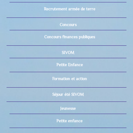
Recrutement armée de terre
Concours
Concours finances publiques
SIVOM
Petite Enfance
Formation et action
Séjour été SIVOM
Jeunesse
Petite enfance