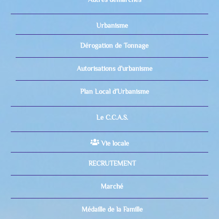
Urbanisme
Dérogation de Tonnage
Autorisations d’urbanisme
Plan Local d’Urbanisme
Le C.C.A.S.
Vie locale
RECRUTEMENT
Marché
Médaille de la Famille