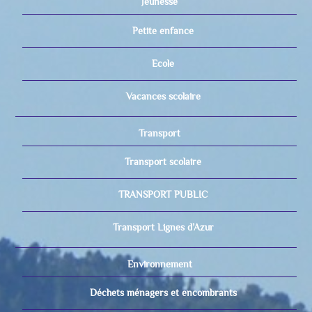
Jeunesse
Petite enfance
Ecole
Vacances scolaire
Transport
Transport scolaire
TRANSPORT PUBLIC
Transport Lignes d’Azur
Environnement
Déchets ménagers et encombrants