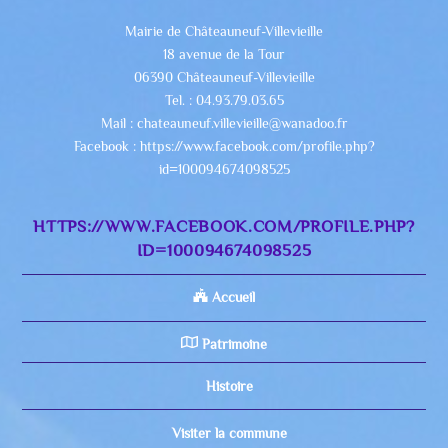
Mairie de Châteauneuf-Villevieille
18 avenue de la Tour
06390 Châteauneuf-Villevieille
Tel. : 04.93.79.03.65
Mail : chateauneuf.villevieille@wanadoo.fr
Facebook : https://www.facebook.com/profile.php?
id=100094674098525
HTTPS://WWW.FACEBOOK.COM/PROFILE.PHP?
ID=100094674098525
Accueil
Patrimoine
Histoire
Visiter la commune