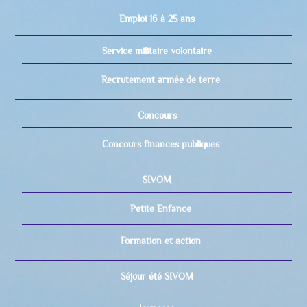
Emploi 16 à 25 ans
Service militaire volontaire
Recrutement armée de terre
Concours
Concours finances publiques
SIVOM
Petite Enfance
Formation et action
Séjour été SIVOM