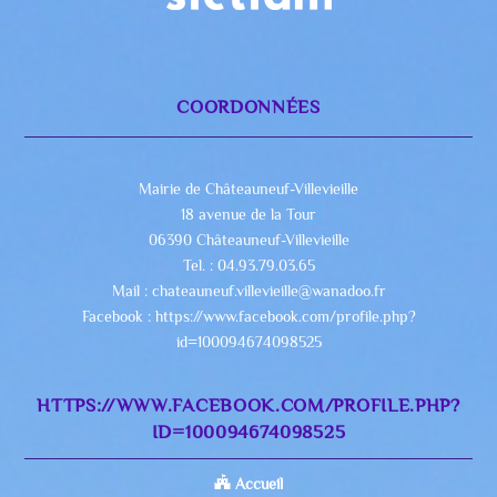
COORDONNÉES
Mairie de Châteauneuf-Villevieille
18 avenue de la Tour
06390 Châteauneuf-Villevieille
Tel. : 04.93.79.03.65
Mail : chateauneuf.villevieille@wanadoo.fr
Facebook : https://www.facebook.com/profile.php?
id=100094674098525
HTTPS://WWW.FACEBOOK.COM/PROFILE.PHP?
ID=100094674098525
Accueil