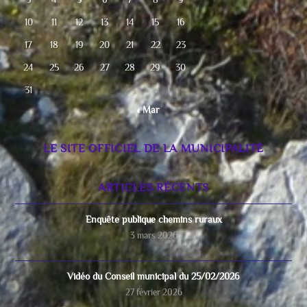
10
11
12
13
14
15
16
17
18
19
20
21
22
23
24
25
26
27
28
29
30
31
« Mar
LE SITE OFFICIEL DE LA MUNICIPALITÉ
ARTICLES RÉCENTS
Enquête publique chemins ruraux
3 mars 2026
Vidéo du Conseil municipal du 25/02/2026
27 février 2026