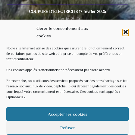
COUPURE D’ELECTRICITE 17 février 2026
15 février 2026
Gérer le consentement aux
cookies
Video du conseil municipal du 28/11/2025
8 décembre 2025
Notre site Internet utilise des cookies qui assurent le fonctionnement correct
de certaines parties du site web et la prise en compte de vos préférences en
tant qu’utilisateur.
Ecole
3 septembre 2025
Ces cookies appelés "Fonctionnels" ne nécessitent pas votre accord.
En revanche, nous utilisons des services proposés par des tiers (partage sur les
réseaux sociaux, flux de vidéo, captcha,...) qui déposent également des cookies
Évènements à venir
pour lequel votre consentement est nécessaire. Ces cookies sont appelés «
Optionnels ».
20 h 30 min
-
23 h 30 min
AOÛT
15
Soirée Estivale – With U – Hommage à U2
Accepter les cookies
Voir le calendrier
Refuser