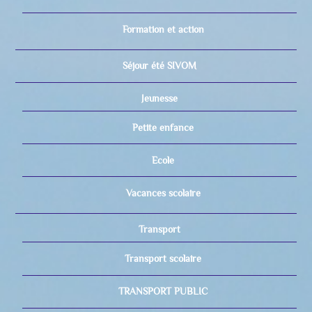
Formation et action
Séjour été SIVOM
Jeunesse
Petite enfance
Ecole
Vacances scolaire
Transport
Transport scolaire
TRANSPORT PUBLIC