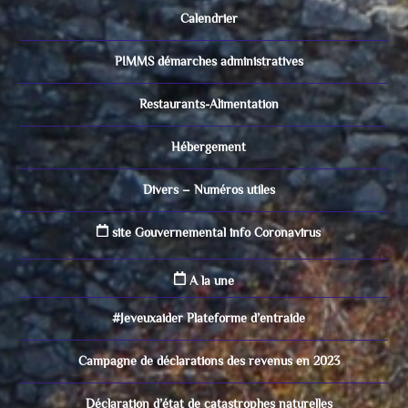
Calendrier
PIMMS démarches administratives
Restaurants-Alimentation
Hébergement
Divers – Numéros utiles
site Gouvernemental info Coronavirus
A la une
#Jeveuxaider Plateforme d’entraide
Campagne de déclarations des revenus en 2023
Déclaration d’état de catastrophes naturelles