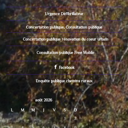
Urgence Défibrillateur
Concertation publique, Consultation publique
Concertation publique rénovation du coeur urbain
Consultation publique Free Mobile
Facebook
Enquête publique chemins ruraux
août 2026
L
M
M
J
V
S
D
1
2
3
4
5
6
7
8
9