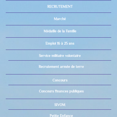
RECRUTEMENT
Marché
Médaille de la Famille
Emploi 16 à 25 ans
Service militaire volontaire
Recrutement armée de terre
Concours
Concours finances publiques
SIVOM
Petite Enfance