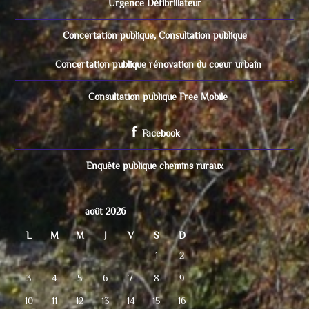
Urgence Défibrillateur
Concertation publique, Consultation publique
Concertation publique rénovation du coeur urbain
Consultation publique Free Mobile
Facebook
Enquête publique chemins ruraux
août 2026
L
M
M
J
V
S
D
1
2
3
4
5
6
7
8
9
10
11
12
13
14
15
16