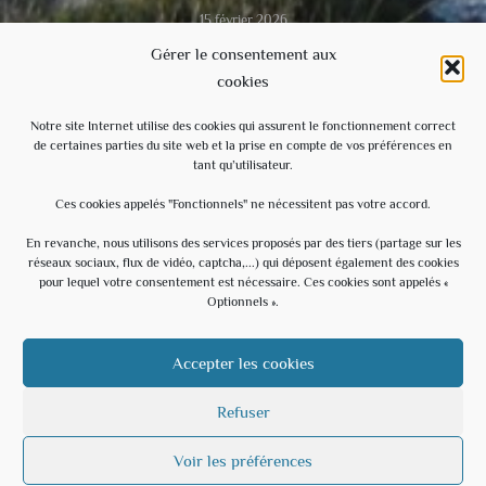
15 février 2026
Gérer le consentement aux
cookies
Video du conseil municipal du 28/11/2025
8 décembre 2025
Notre site Internet utilise des cookies qui assurent le fonctionnement correct
de certaines parties du site web et la prise en compte de vos préférences en
tant qu’utilisateur.
Ecole
3 septembre 2025
Ces cookies appelés "Fonctionnels" ne nécessitent pas votre accord.
En revanche, nous utilisons des services proposés par des tiers (partage sur les
réseaux sociaux, flux de vidéo, captcha,...) qui déposent également des cookies
Évènements à venir
pour lequel votre consentement est nécessaire. Ces cookies sont appelés «
Optionnels ».
20 h 30 min
-
23 h 30 min
AOÛT
15
Soirée Estivale – With U – Hommage à U2
Accepter les cookies
Voir le calendrier
Refuser
Voir les préférences