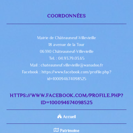
COORDONNÉES
Mairie de Châteauneuf-Villevieille
18 avenue de la Tour
06390 Châteauneuf-Villevieille
Tel. : 04.93.79.03.65
Mail : chateauneuf.villevieille@wanadoo.fr
Facebook : https://www.facebook.com/profile.php?
id=100094674098525
HTTPS://WWW.FACEBOOK.COM/PROFILE.PHP?
ID=100094674098525
Accueil
Patrimoine