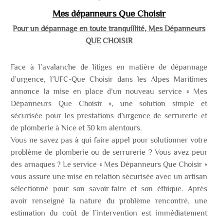
Mes dépanneurs Que Choisir
Pour un dépannage en toute tranquillité, Mes Dépanneurs
QUE CHOISIR
Face
à
l’avalanche
de
litiges
en
matière
de
dépannage
d’urgence,
l’UFC-Que
Choisir
dans
les
Alpes
Maritimes
annonce
la
mise
en
place
d’un
nouveau
service
« Mes
Dépanneurs
Que
Choisir »,
une
solution
simple
et
sécurisée
pour
les
prestations
d’urgence
de
serrurerie
et
de
plomberie
à Nice et 30 km alentours.
Vous
ne
savez
pas
à
qui
faire
appel
pour
solutionner
votre
problème
de
plomberie
ou
de
serrurerie
?
Vous
avez
peur
des
arnaques
?
Le
service
«
Mes
Dépanneurs
Que
Choisir
»
vous
assure
une
mise
en
relation
sécurisée
avec
un
artisan
sélectionné
pour
son
savoir-faire
et
son
éthique.
Après
avoir
renseigné
la
nature
du
problème
rencontré,
une
estimation
du
coût
de
l’intervention
est
immédiatement