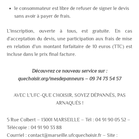
le consommateur est
libre de refuser de signer le devis
sans avoir à payer de frais.
L’inscription,
ouverte
à
tous,
est
gratuite.
En
cas
d’acceptation
du
devis,
une
participation
aux
frais
de
mise
en
relation
d’un
montant
forfaitaire
de
10
euros
(TTC)
est
incluse
dans
le
prix
final
facture.
Découvrez ce nouveau service sur :
quechoisir.org/mesdepanneurs – 09 74 73 54 57
AVEC L’UFC-QUE CHOISIR, SOYEZ DÉPANNÉS, PAS
ARNAQUÉS !
5 Rue Colbert – 13001 MARSEILLE – Tél : 04 91 90 05 52 –
Télécopie : 04 91 90 33 88
Courriel :
contact@marseille.ufcquechoisir.fr
– Site :