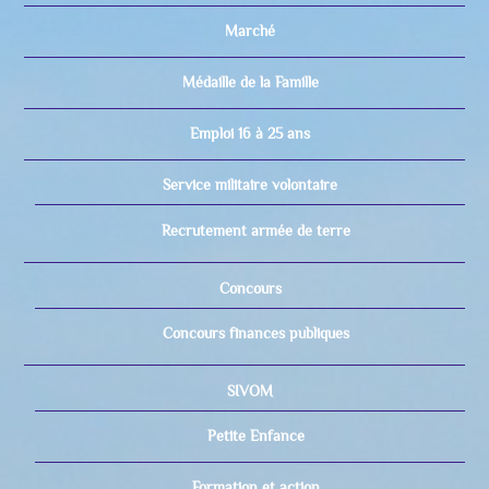
Marché
Médaille de la Famille
Emploi 16 à 25 ans
Service militaire volontaire
Recrutement armée de terre
Concours
Concours finances publiques
SIVOM
Petite Enfance
Formation et action