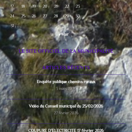
17
18
19
20
21
22
23
24
25
26
27
28
29
30
31
« Mar
LE SITE OFFICIEL DE LA MUNICIPALITÉ
ARTICLES RÉCENTS
Enquête publique chemins ruraux
3 mars 2026
Vidéo du Conseil municipal du 25/02/2026
27 février 2026
COUPURE D’ELECTRICITE 17 février 2026