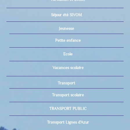
Séjour été SIVOM
Jeunesse
Petite enfance
Ecole
Vacances scolaire
Transport
Transport scolaire
TRANSPORT PUBLIC
Transport Lignes d’Azur