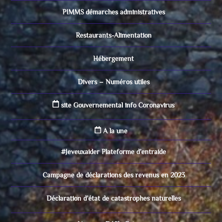
PIMMS démarches administratives
Restaurants-Alimentation
Hébergement
Divers – Numéros utiles
site Gouvernemental info Coronavirus
A la une
#Jeveuxaider Plateforme d’entraide
Campagne de déclarations des revenus en 2023
Déclaration d’état de catastrophes naturelles