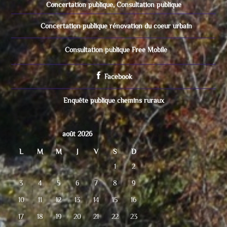
Concertation publique, Consultation publique
Concertation publique rénovation du coeur urbain
Consultation publique Free Mobile
Facebook
Enquête publique chemins ruraux
août 2026
L
M
M
J
V
S
D
1
2
3
4
5
6
7
8
9
10
11
12
13
14
15
16
17
18
19
20
21
22
23