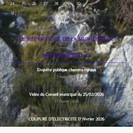
24
25
26
27
28
29
30
31
« Mar
LE SITE OFFICIEL DE LA MUNICIPALITÉ
ARTICLES RÉCENTS
Enquête publique chemins ruraux
3 mars 2026
Vidéo du Conseil municipal du 25/02/2026
27 février 2026
COUPURE D’ELECTRICITE 17 février 2026
15 février 2026