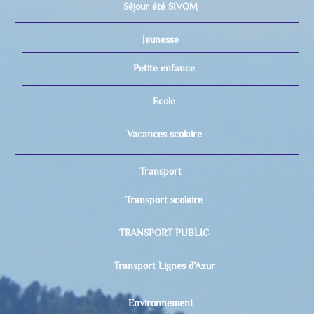
Séjour été SIVOM
Jeunesse
Petite enfance
Ecole
Vacances scolaire
Transport
Transport scolaire
TRANSPORT PUBLIC
Transport Lignes d’Azur
Environnement