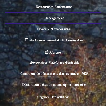
Restaurants-Alimentation
Hébergement
Divers – Numéros utiles
site Gouvernemental info Coronavirus
A la une
#Jeveuxaider Plateforme d’entraide
Campagne de déclarations des revenus en 2023
Déclaration d’état de catastrophes naturelles
Urgence Défibrillateur