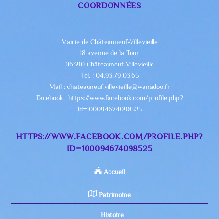
COORDONNÉES
Mairie de Châteauneuf-Villevieille
18 avenue de la Tour
06390 Châteauneuf-Villevieille
Tel. : 04.93.79.03.65
Mail : chateauneuf.villevieille@wanadoo.fr
Facebook : https://www.facebook.com/profile.php?
id=100094674098525
HTTPS://WWW.FACEBOOK.COM/PROFILE.PHP?
ID=100094674098525
Accueil
Patrimoine
Histoire