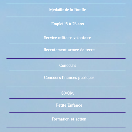
Médaille de la Famille
Emploi 16 à 25 ans
Service militaire volontaire
Recrutement armée de terre
Concours
Concours finances publiques
SIVOM
Petite Enfance
Formation et action