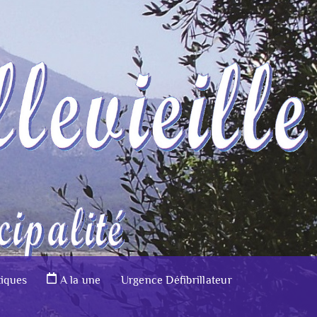
tiques
A la une
Urgence Défibrillateur