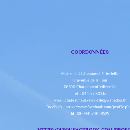
COORDONNÉES
Mairie de Châteauneuf-Villevieille
18 avenue de la Tour
06390 Châteauneuf-Villevieille
Tel. : 04.93.79.03.65
Mail : chateauneuf.villevieille@wanadoo.fr
Facebook : https://www.facebook.com/profile.p
id=100094674098525
HTTPS://WWW.FACEBOOK.COM/PROFI