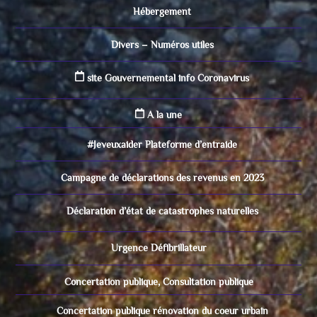
Hébergement
Divers – Numéros utiles
site Gouvernemental info Coronavirus
A la une
#Jeveuxaider Plateforme d’entraide
Campagne de déclarations des revenus en 2023
Déclaration d’état de catastrophes naturelles
Urgence Défibrillateur
Concertation publique, Consultation publique
Concertation publique rénovation du coeur urbain