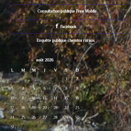
Consultation publique Free Mobile
Facebook
Enquête publique chemins ruraux
août 2026
L
M
M
J
V
S
D
1
2
3
4
5
6
7
8
9
10
11
12
13
14
15
16
17
18
19
20
21
22
23
24
25
26
27
28
29
30
31