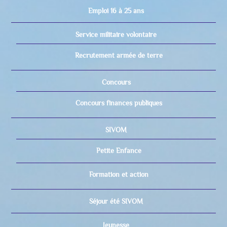
Emploi 16 à 25 ans
Service militaire volontaire
Recrutement armée de terre
Concours
Concours finances publiques
SIVOM
Petite Enfance
Formation et action
Séjour été SIVOM
Jeunesse