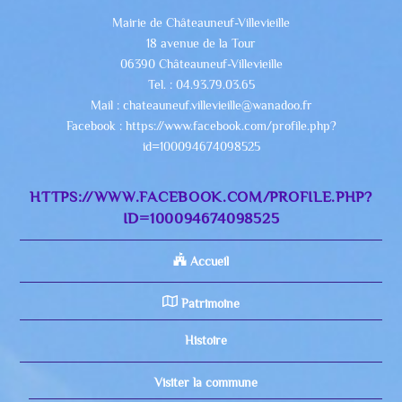
Mairie de Châteauneuf-Villevieille
18 avenue de la Tour
06390 Châteauneuf-Villevieille
Tel. : 04.93.79.03.65
Mail : chateauneuf.villevieille@wanadoo.fr
Facebook : https://www.facebook.com/profile.php?
id=100094674098525
HTTPS://WWW.FACEBOOK.COM/PROFILE.PHP?
ID=100094674098525
Accueil
Patrimoine
Histoire
Visiter la commune