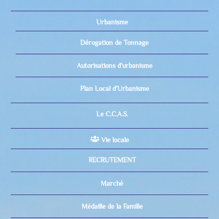
Urbanisme
Dérogation de Tonnage
Autorisations d’urbanisme
Plan Local d’Urbanisme
Le C.C.A.S.
Vie locale
RECRUTEMENT
Marché
Médaille de la Famille