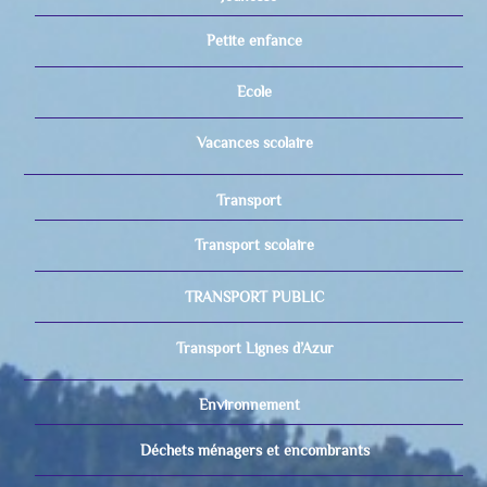
Petite enfance
Ecole
Vacances scolaire
Transport
Transport scolaire
TRANSPORT PUBLIC
Transport Lignes d’Azur
Environnement
Déchets ménagers et encombrants