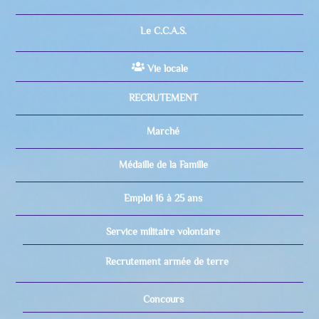
Le C.C.A.S.
Vie locale
RECRUTEMENT
Marché
Médaille de la Famille
Emploi 16 à 25 ans
Service militaire volontaire
Recrutement armée de terre
Concours