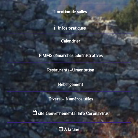
Location de salles
Infos pratiques
Calendrier
PIMMS démarches administratives
Restaurants-Alimentation
Hébergement
Divers – Numéros utiles
site Gouvernemental info Coronavirus
A la une