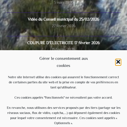
3 mars 2026
Vidéo du Conseil municipal du 25/02/2026
27 février 2026
COUPURE D’ELECTRICITE 17 février 2026
15 février 2026
Gérer le consentement aux
cookies
Video du conseil municipal du 28/11/2025
8 décembre 2025
Notre site Internet utilise des cookies qui assurent le fonctionnement correct
de certaines parties du site web et la prise en compte de vos préférences en
tant qu’utilisateur.
Ecole
3 septembre 2025
Ces cookies appelés "Fonctionnels" ne nécessitent pas votre accord.
En revanche, nous utilisons des services proposés par des tiers (partage sur les
réseaux sociaux, flux de vidéo, captcha,...) qui déposent également des cookies
Évènements à venir
pour lequel votre consentement est nécessaire. Ces cookies sont appelés «
Optionnels ».