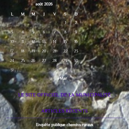
août 2026
L
M
M
J
V
S
D
1
2
3
4
5
6
7
8
9
10
11
12
13
14
15
16
17
18
19
20
21
22
23
24
25
26
27
28
29
30
31
« Mar
LE SITE OFFICIEL DE LA MUNICIPALITÉ
ARTICLES RÉCENTS
Enquête publique chemins ruraux