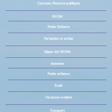
Concours finances publiques
SIVOM
Petite Enfance
Formation et action
Séjour été SIVOM
Jeunesse
Petite enfance
Ecole
Vacances scolaire
Transport