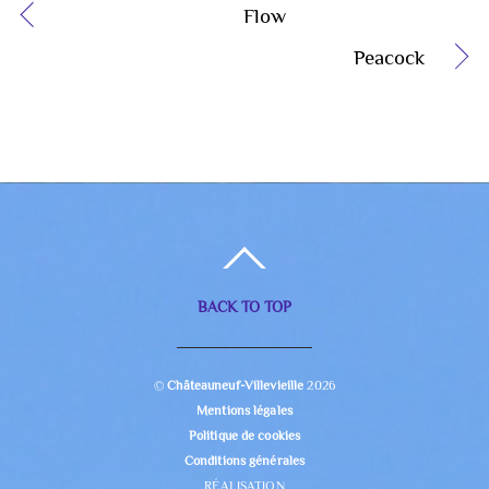
Flow
Peacock
BACK TO TOP
©
Châteauneuf-Villevieille
2026
Mentions légales
Politique de cookies
Conditions générales
RÉALISATION