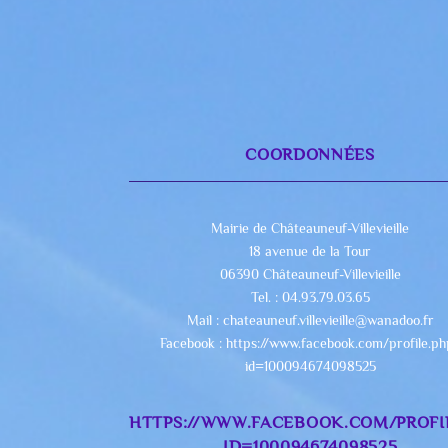
COORDONNÉES
Mairie de Châteauneuf-Villevieille
18 avenue de la Tour
06390 Châteauneuf-Villevieille
Tel. : 04.93.79.03.65
Mail : chateauneuf.villevieille@wanadoo.fr
Facebook : https://www.facebook.com/profile.p
id=100094674098525
HTTPS://WWW.FACEBOOK.COM/PROFI
ID=100094674098525