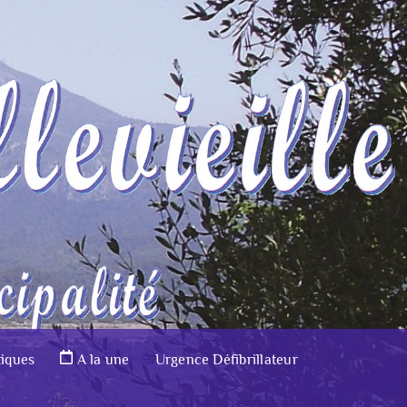
tiques
A la une
Urgence Défibrillateur