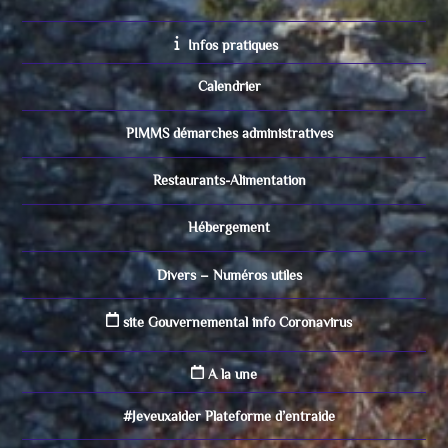
Infos pratiques
Calendrier
PIMMS démarches administratives
Restaurants-Alimentation
Hébergement
Divers – Numéros utiles
site Gouvernemental info Coronavirus
A la une
#Jeveuxaider Plateforme d’entraide