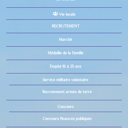
Vie locale
RECRUTEMENT
Marché
Médaille de la Famille
Emploi 16 à 25 ans
Service militaire volontaire
Recrutement armée de terre
Concours
Concours finances publiques