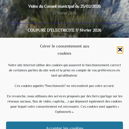
Vidéo du Conseil municipal du 25/02/2026
27 février 2026
COUPURE D’ELECTRICITE 17 février 2026
15 février 2026
Gérer le consentement aux
cookies
Video du conseil municipal du 28/11/2025
8 décembre 2025
Notre site Internet utilise des cookies qui assurent le fonctionnement correct
de certaines parties du site web et la prise en compte de vos préférences en
tant qu’utilisateur.
Ecole
3 septembre 2025
Ces cookies appelés "Fonctionnels" ne nécessitent pas votre accord.
En revanche, nous utilisons des services proposés par des tiers (partage sur les
réseaux sociaux, flux de vidéo, captcha,...) qui déposent également des cookies
Évènements à venir
pour lequel votre consentement est nécessaire. Ces cookies sont appelés «
Optionnels ».
20 h 30 min
-
23 h 30 min
AOÛT
15
Soirée Estivale – With U – Hommage à U2
Accepter les cookies