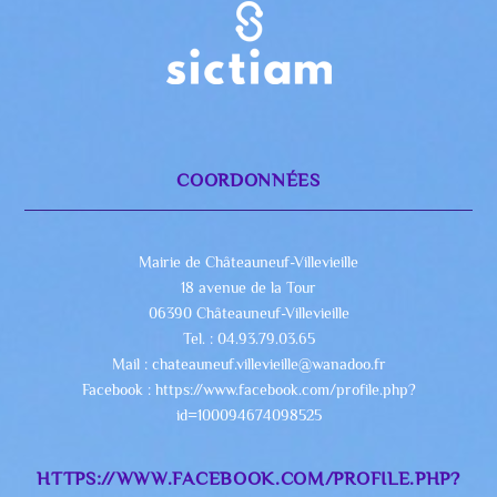
COORDONNÉES
Mairie de Châteauneuf-Villevieille
18 avenue de la Tour
06390 Châteauneuf-Villevieille
Tel. : 04.93.79.03.65
Mail : chateauneuf.villevieille@wanadoo.fr
Facebook : https://www.facebook.com/profile.php?
id=100094674098525
HTTPS://WWW.FACEBOOK.COM/PROFILE.PHP?