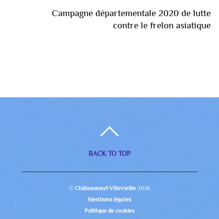
Campagne départementale 2020 de lutte
contre le frelon asiatique
BACK TO TOP
©
Châteauneuf-Villevieille
2026
Mentions légales
Politique de cookies