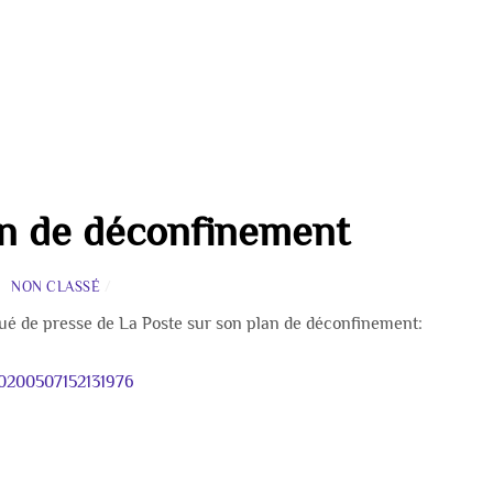
an de déconfinement
NON CLASSÉ
/
é de presse de La Poste sur son plan de déconfinement:
0200507152131976