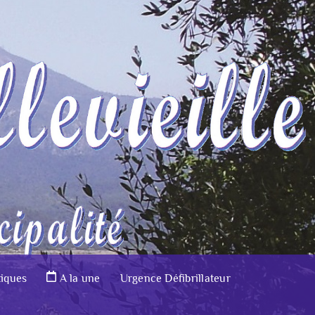
tiques
A la une
Urgence Défibrillateur