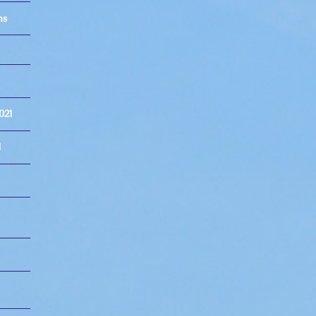
ns
021
1