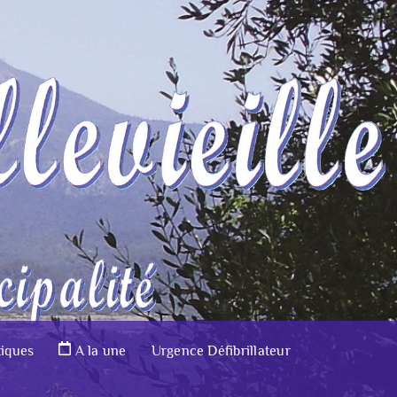
tiques
A la une
Urgence Défibrillateur