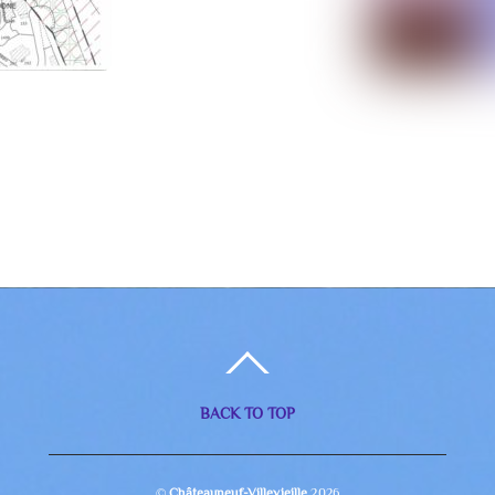
BACK TO TOP
©
Châteauneuf-Villevieille
2026