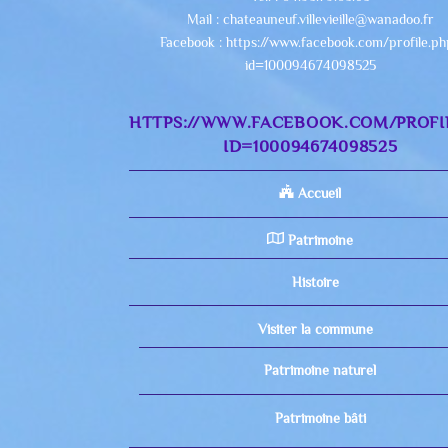
Mail : chateauneuf.villevieille@wanadoo.fr
Facebook : https://www.facebook.com/profile.p
id=100094674098525
HTTPS://WWW.FACEBOOK.COM/PROFI
ID=100094674098525
Accueil
Patrimoine
Histoire
Visiter la commune
Patrimoine naturel
Patrimoine bâti