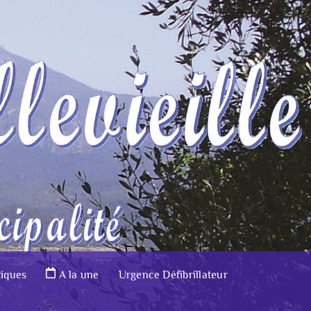
tiques
A la une
Urgence Défibrillateur